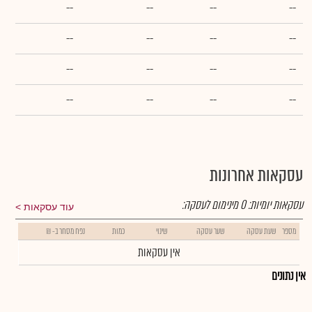
--
--
--
--
--
--
--
--
--
--
--
--
--
--
--
--
עסקאות אחרונות
עסקאות יומיות:
0
מינימום לעסקה:
עוד עסקאות
מספר
שעת עסקה
שער עסקה
שינוי
כמות
נפח מסחר ב- ₪
אין עסקאות
אין נתונים