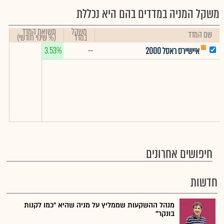
משקל המניה במדדים בהם היא נכללת
משקל
תשואת המדד
שם המדד
במדד
(% שינוי חודשי)
3.53%
--
איישיירס ראסל 2000
חיפושים אחרונים
חדשות
מנהל ההשקעות שממליץ על מניה שהיא "כמו לקנות
בונקר"