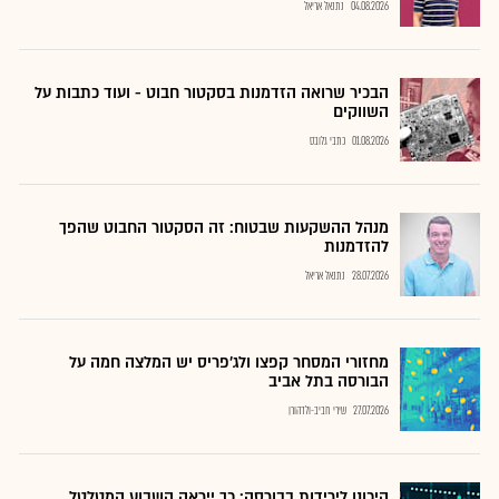
04.08.2026
נתנאל אריאל
הבכיר שרואה הזדמנות בסקטור חבוט - ועוד כתבות על
השווקים
01.08.2026
כתבי גלובס
מנהל ההשקעות שבטוח: זה הסקטור החבוט שהפך
להזדמנות
28.07.2026
נתנאל אריאל
מחזורי המסחר קפצו ולג'פריס יש המלצה חמה על
הבורסה בתל אביב
27.07.2026
שירי חביב-ולדהורן
היכונו לירידות בבורסה: כך ייראה השבוע המטלטל