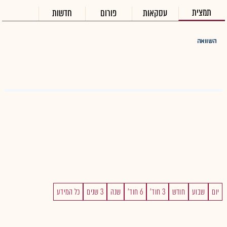
תמצית
עסקאות
פורום
חדשות
השוואה
יום
שבוע
חודש
3 חוד'
6 חוד'
שנה
3 שנים
כל המידע