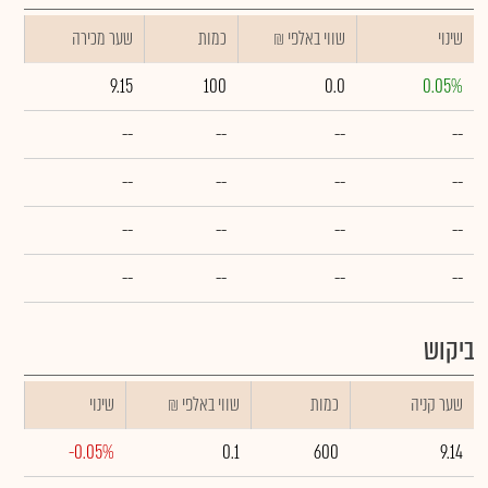
שינוי
₪ שווי באלפי
כמות
שער מכירה
9.15
100
0.0
0.05%
--
--
--
--
--
--
--
--
--
--
--
--
--
--
--
--
ביקוש
שער קניה
כמות
₪ שווי באלפי
שינוי
-0.05%
0.1
600
9.14