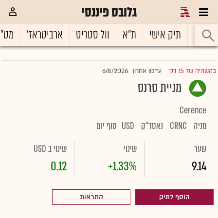
גלובס פיננסי
ראשי
תיק אישי
ת"א
וול סטריט
ארביטראז'
מט"
6/8/2026
בהשהיה של 15 דק'
עדכון אחרון
|
מניית סרנס
Cerence
מניה
CRNC
נאסד"ק
USD
סוף יום
שער
שינוי
שינוי ב USD
0.12
+1.33%
9.14
הוסף לתיק
התראות