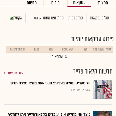
עסקאות
תמצית
פורום
חדשות
סה"כ עסקאות
סה"כ כמות
סה"כ נפח מסחר
(א' ₪)
אקסל
פירוט עסקאות יומיות
מספר
שעת עסקה
מצב
שער עסקה
שינוי
כמות
נפח מסחר ב- ₪
אין עסקאות
חדשות קלאוד פלייר
עוד חדשות
וול סטריט ננעלה בעליות: S&P 500 בשיא סגירה חדש
07.08.2026
שירות גלובס
כיצד אני מחליט אילו עובדים בקלאודפלייר ניתן להחליף