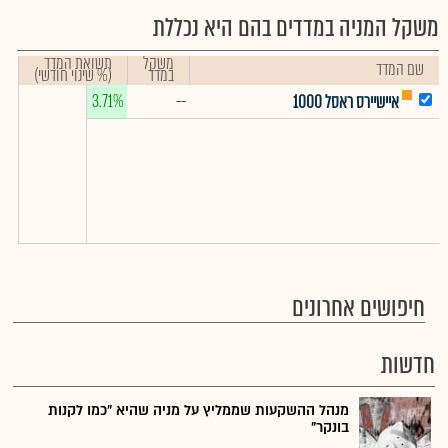
משקל המניה במדדים בהם היא נכללת
משקל
תשואת המדד
שם המדד
במדד
(% שינוי חודשי)
3.71%
--
איישיירס ראסל 1000
חיפושים אחרונים
חדשות
מנהל ההשקעות שממליץ על מניה שהיא "כמו לקנות
בונקר"