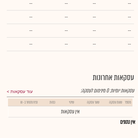
--
--
--
--
--
--
--
--
--
--
--
--
--
--
--
--
עסקאות אחרונות
עסקאות יומיות:
0
מינימום לעסקה:
עוד עסקאות
מספר
שעת עסקה
שער עסקה
שינוי
כמות
נפח מסחר ב- ₪
אין עסקאות
אין נתונים