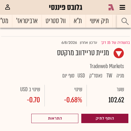
גלובס פיננסי
ראשי
תיק אישי
ת"א
וול סטריט
ארביטראז'
מט"
6/8/2026
בהשהיה של 15 דק'
עדכון אחרון
|
מניית טריידווב מרקטס
Tradeweb Markets
מניה
TW
נאסד"ק
USD
סוף יום
שער
שינוי
שינוי ב USD
-0.70
-0.68%
102.62
הוסף לתיק
התראות