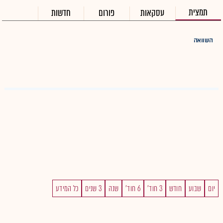
תמצית
עסקאות
פורום
חדשות
השוואה
יום
שבוע
חודש
3 חוד'
6 חוד'
שנה
3 שנים
כל המידע