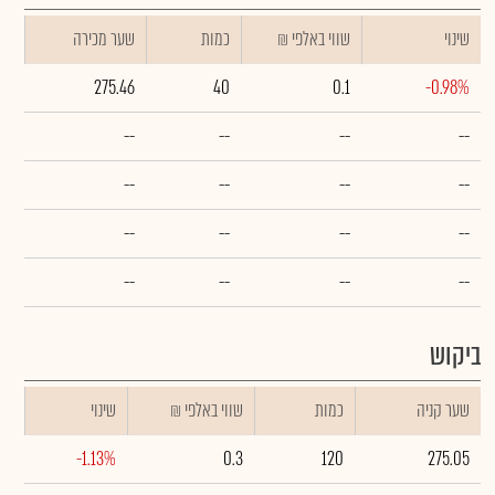
שינוי
₪ שווי באלפי
כמות
שער מכירה
275.46
40
0.1
-0.98%
--
--
--
--
--
--
--
--
--
--
--
--
--
--
--
--
ביקוש
שער קניה
כמות
₪ שווי באלפי
שינוי
-1.13%
0.3
120
275.05