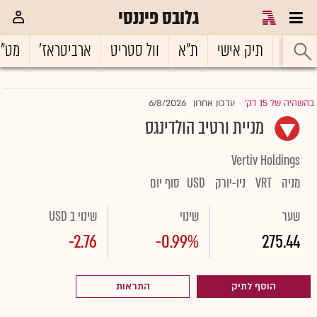
גלובס פיננסי
ראשי
תיק אישי
ת"א
וול סטריט
ארביטראז'
מט"
6/8/2026
בהשהיה של 15 דק'
עדכון אחרון
|
מניית ורטיב הולדינגס
Vertiv Holdings
מניה
VRT
ניו-יורק
USD
סוף יום
שער
שינוי
שינוי ב USD
-2.76
-0.99%
275.44
הוסף לתיק
התראות