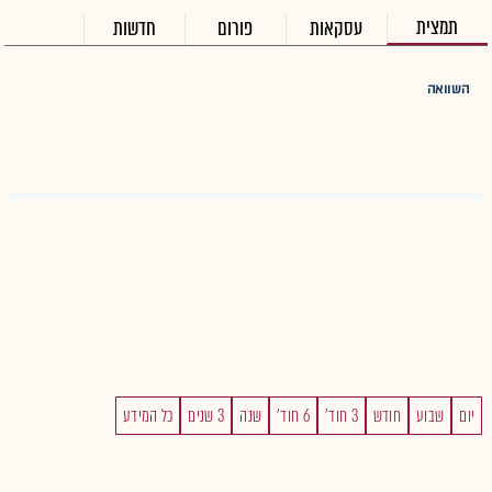
תמצית
עסקאות
פורום
חדשות
השוואה
יום
שבוע
חודש
3 חוד'
6 חוד'
שנה
3 שנים
כל המידע