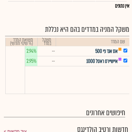
אין נתונים
משקל המניה במדדים בהם היא נכללת
משקל
תשואת המדד
שם המדד
במדד
(% שינוי חודשי)
2.94%
--
אס אנד פי 500
2.95%
--
איישיירס ראסל 1000
חיפושים אחרונים
חדשות ורטיב הולדינגס
עוד חדשות