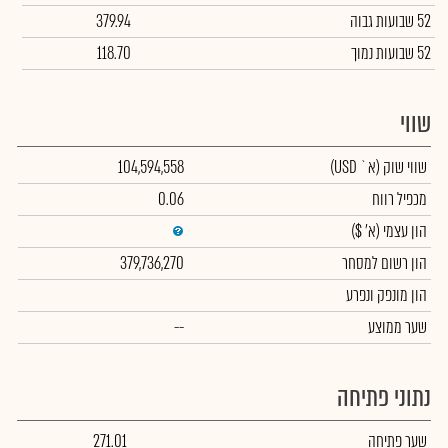
52 שבועות גבוה
379.94
52 שבועות נמוך
118.70
שווי
שווי שוק
(א` USD)
104,594,558
מכפיל רווח
0.06
הון עצמי
(א' $)
הון רשום למסחר
379,736,270
הון מונפק ונפרע
שער ממוצע
--
נתוני פתיחה
שער פתיחה
271.01