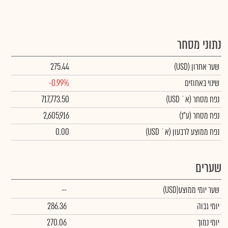
נתוני מסחר
שער אחרון
(USD)
275.44
שינוי באחוזים
-0.99%
נפח מסחר
(א` USD)
717,773.50
נפח מסחר
(ע"נ)
2,605,916
נפח ממוצע לרבעון (א` USD)
0.00
שערים
שער יומי ממוצע
(USD)
--
יומי גבוה
286.36
יומי נמוך
270.06