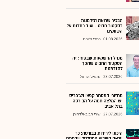
הבכיר שרואה הזדמנות
בסקטור חבוט - ועוד כתבות על
השווקים
01.08.2026
כתבי גלובס
מנהל ההשקעות שבטוח: זה
הסקטור החבוט שהפך
להזדמנות
28.07.2026
נתנאל אריאל
מחזורי המסחר קפצו ולג'פריס
יש המלצה חמה על הבורסה
בתל אביב
27.07.2026
שירי חביב-ולדהורן
היכונו לירידות בבורסה: כך
ייראה השבוע המטלטל שבפתח