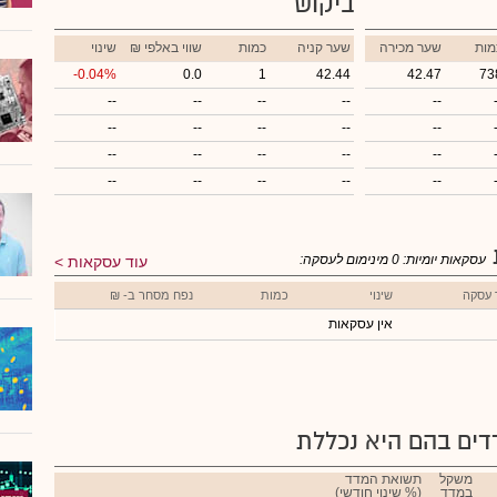
ביקוש
מות
שער מכירה
שער קניה
כמות
₪ שווי באלפי
שינוי
-0.04%
0.0
1
42.44
42.47
73
--
--
--
--
--
--
--
--
--
--
--
--
--
--
--
--
--
--
--
--
עסקאות יומיות:
0
מינימום לעסקה:
עוד עסקאות
 עסקה
שינוי
כמות
נפח מסחר ב- ₪
אין עסקאות
ים בהם היא נכללת
משקל
תשואת המדד
במדד
(% שינוי חודשי)