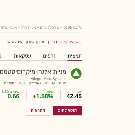
גלובס פיננסי
>
בורסות עולם
>
מניות חו"ל
> אלגרו מיקר
5/8/2026
בהשהיה של 15 דק'
עדכון אחרון
|
תמצית
גרפים
עסקאות
פ
מניית אלגרו מיקרוסיסטמס
Allegro MicroSystems
מניה
ALGM
נאסד"ק
USD
סוף יום
שער
שינוי
שינוי ב USD
0.66
+1.58%
42.45
הוסף לתיק
התראות