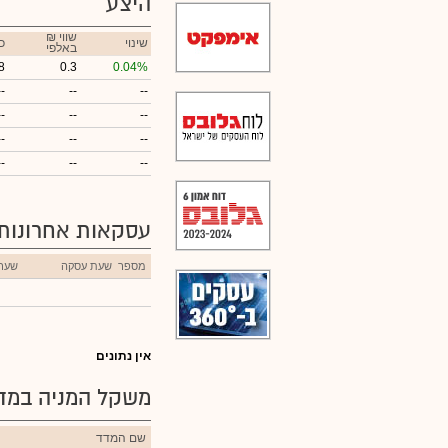
היצע
₪ שווי
שינוי
כ
באלפי
8
0.3
0.04%
--
--
--
--
--
--
--
--
--
--
--
--
עסקאות אחרונות
מספר
שעת עסקה
שער
אין נתונים
משקל המניה במדד
שם המדד