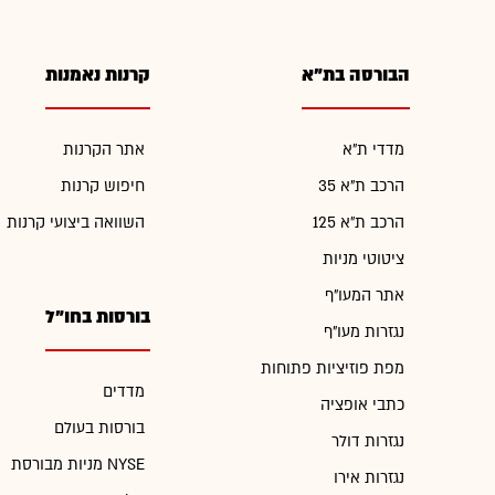
הבורסה בת"א
קרנות נאמנות
מדדי ת"א
אתר הקרנות
הרכב ת"א 35
חיפוש קרנות
הרכב ת"א 125
השוואה ביצועי קרנות
ציטוטי מניות
אתר המעו"ף
בורסות בחו"ל
נגזרות מעו"ף
מפת פוזיציות פתוחות
מדדים
כתבי אופציה
בורסות בעולם
נגזרות דולר
מניות מבורסת NYSE
נגזרות אירו