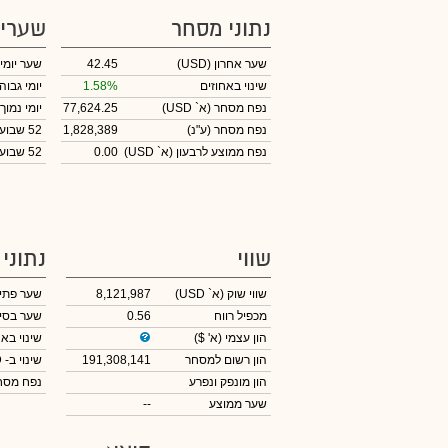
נתוני מסחר
שערי
שער אחרון
(USD)
42.45
שער יומי
שינוי באחוזים
1.58%
יומי גבוה
נפח מסחר
(א` USD)
77,624.25
יומי נמוך
נפח מסחר
(ע"נ)
1,828,389
52 שבועות גבוה
נפח ממוצע לרבעון (א` USD)
0.00
52 שבועות נמוך
שווי
נתוני
שווי שוק
(א` USD)
8,121,987
שער פתי
מכפיל רווח
0.56
שער בסי
הון עצמי
(א' $)
שינוי באח
הון רשום למסחר
191,308,141
שינוי
ב- USD
הון מונפק ונפרע
נפח מס
שער ממוצע
--