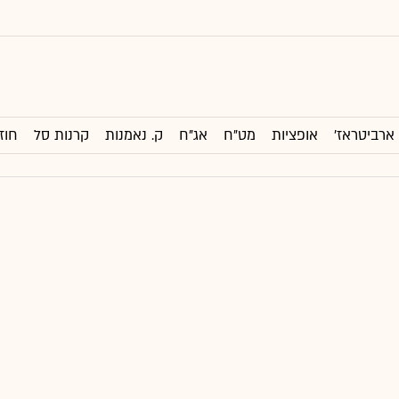
ארביטראז'
אופציות
מט"ח
אג"ח
ק. נאמנות
קרנות סל
חוז