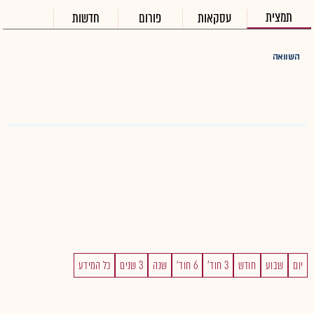
תמצית
עסקאות
פורום
חדשות
השוואה
יום
שבוע
חודש
3 חוד'
6 חוד'
שנה
3 שנים
כל המידע