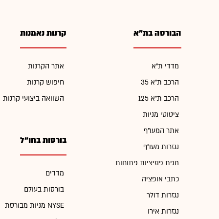
הבורסה בת"א
קרנות נאמנות
מדדי ת"א
אתר הקרנות
הרכב ת"א 35
חיפוש קרנות
הרכב ת"א 125
השוואה ביצועי קרנות
ציטוטי מניות
אתר המעו"ף
בורסות בחו"ל
נגזרות מעו"ף
מפת פוזיציות פתוחות
מדדים
כתבי אופציה
בורסות בעולם
נגזרות דולר
מניות מבורסת NYSE
נגזרות אירו