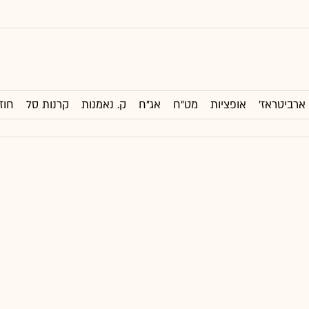
ארביטראז'
אופציות
מט"ח
אג"ח
ק. נאמנות
קרנות סל
חוז