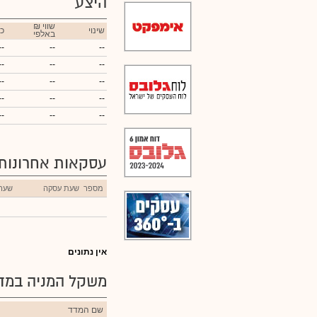
היצע
₪ שווי
שינוי
כ
באלפי
--
--
--
--
--
--
--
--
--
--
--
--
--
--
--
עסקאות אחרונות
מספר
שעת עסקה
שער
אין נתונים
משקל המניה במדד
שם המדד