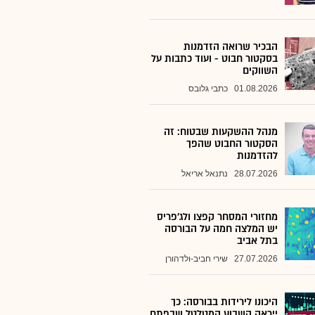
הבכיר שרואה הזדמנות
בסקטור חבוט - ועוד כתבות על
השווקים
01.08.2026
כתבי גלובס
מנהל ההשקעות שבטוח: זה
הסקטור החבוט שהפך
להזדמנות
28.07.2026
נתנאל אריאל
מחזורי המסחר קפצו ולג'פריס
יש המלצה חמה על הבורסה
בתל אביב
27.07.2026
שירי חביב-ולדהורן
היכונו לירידות בבורסה: כך
ייראה השבוע המטלטל שבפתח