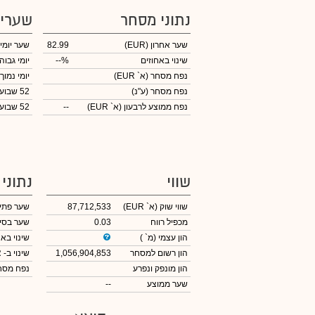
נתוני מסחר
שערי
שער אחרון
(EUR)
82.99
שער יומי
שינוי באחוזים
--%
יומי גבוה
נפח מסחר
(א` EUR)
יומי נמוך
נפח מסחר
(ע"נ)
52 שבועות גבוה
נפח ממוצע לרבעון (א` EUR)
--
52 שבועות נמוך
שווי
נתוני
שווי שוק
(א` EUR)
87,712,533
שער פתי
מכפיל רווח
0.03
שער בסי
הון עצמי
(מ` )
שינוי באח
הון רשום למסחר
1,056,904,853
שינוי
ב- EUR
הון מונפק ונפרע
נפח מס
שער ממוצע
--