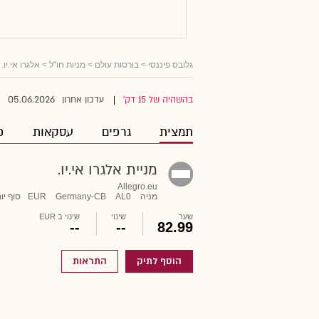
גלובס פיננסי
>
בורסות עולם
>
מניות חו"ל
> אלגרו אי.יו.
05.06.2026
בהשהיה של 15 דק'
עדכון אחרון
|
תמצית
גרפים
עסקאות
פ
מניית אלגרו אי.יו.
Allegro.eu
מניה
AL0
Germany-CB
EUR
סוף יו
שער
שינוי
שינוי ב EUR
--
--
82.99
הוסף לתיק
התראות