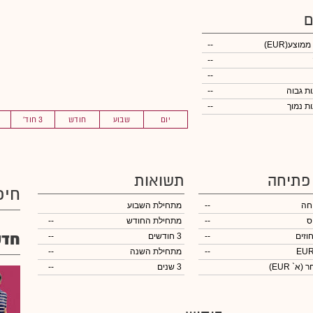
ם
 ממוצע
(EUR)
--
--
--
--
--
יום
שבוע
חודש
3 חוד'
 פתיחה
תשואות
חיפ
חה
--
מתחילת השבוע
ס
--
מתחילת החודש
--
חדש
וזים
--
3 חודשים
--
--
מתחילת השנה
--
חר
(א` EUR)
3 שנים
--