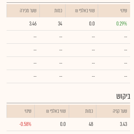
שינוי
₪ שווי באלפי
כמות
שער מכירה
3.46
34
0.0
0.29%
--
--
--
--
--
--
--
--
--
--
--
--
--
--
--
--
ביקוש
שער קניה
כמות
₪ שווי באלפי
שינוי
-0.58%
0.0
48
3.43