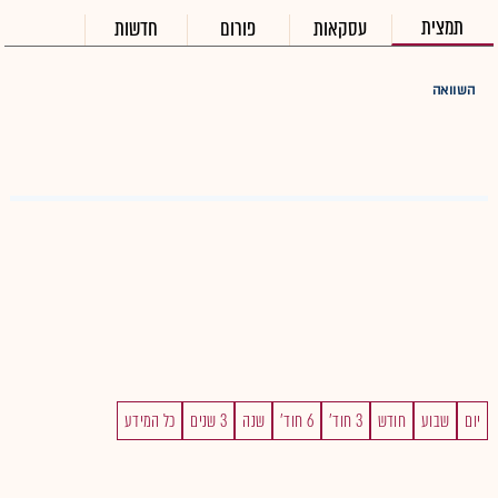
תמצית
עסקאות
פורום
חדשות
השוואה
יום
שבוע
חודש
3 חוד'
6 חוד'
שנה
3 שנים
כל המידע