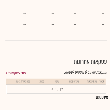
--
--
--
--
--
--
--
--
--
--
--
--
--
--
--
--
עסקאות אחרונות
עסקאות יומיות:
0
מינימום לעסקה:
עוד עסקאות
מספר
שעת עסקה
שער עסקה
שינוי
כמות
נפח מסחר ב- ₪
אין עסקאות
אין נתונים