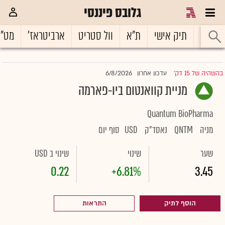
גלובס פיננסי
ראשי
תיק אישי
ת"א
וול סטריט
ארביטראז'
מט"
6/8/2026
בהשהיה של 15 דק'
עדכון אחרון
|
מניית קוואנטום ביו-פארמה
Quantum BioPharma
מניה
QNTM
נאסד"ק
USD
סוף יום
שער
שינוי
שינוי ב USD
0.22
+6.81%
3.45
הוסף לתיק
התראות