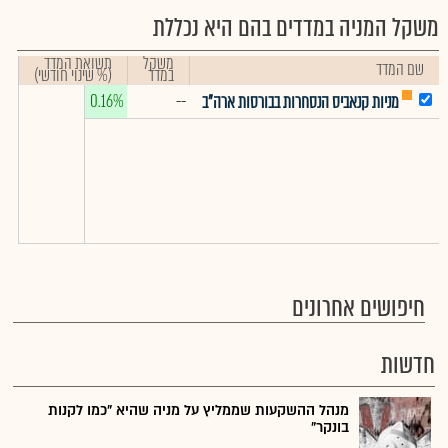
משקל המניה במדדים בהם היא נכללת
משקל
תשואת המדד
שם המדד
במדד
(% שינוי חודשי)
0.16%
--
מניות קנאביס הנסחרות בבורסות ארה"ב
חיפושים אחרונים
חדשות
מנהל ההשקעות שממליץ על מניה שהיא "כמו לקנות
בונקר"