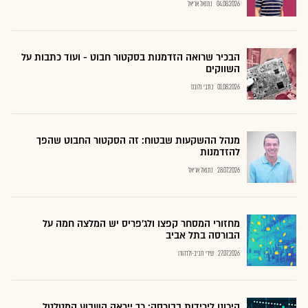
04.08.2026
נתנאל אריאל
הבכיר שרואה הזדמנות בסקטור חבוט - ועוד כתבות על
השווקים
01.08.2026
כתבי גלובס
מנהל ההשקעות שבטוח: זה הסקטור החבוט שהפך
להזדמנות
28.07.2026
נתנאל אריאל
מחזורי המסחר קפצו ולג'פריס יש המלצה חמה על
הבורסה בתל אביב
27.07.2026
שירי חביב-ולדהורן
היכונו לירידות בבורסה: כך ייראה השבוע המטלטל