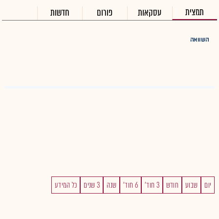
תמצית
עסקאות
פורום
חדשות
השוואה
יום
שבוע
חודש
3 חוד'
6 חוד'
שנה
3 שנים
כל המידע