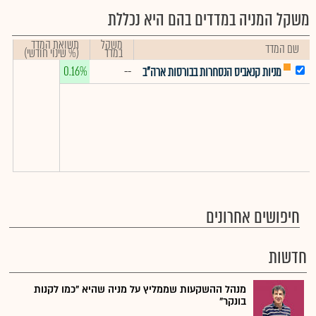
משקל המניה במדדים בהם היא נכללת
משקל
תשואת המדד
שם המדד
במדד
(% שינוי חודשי)
0.16%
--
מניות קנאביס הנסחרות בבורסות ארה"ב
חיפושים אחרונים
חדשות
מנהל ההשקעות שממליץ על מניה שהיא "כמו לקנות
בונקר"