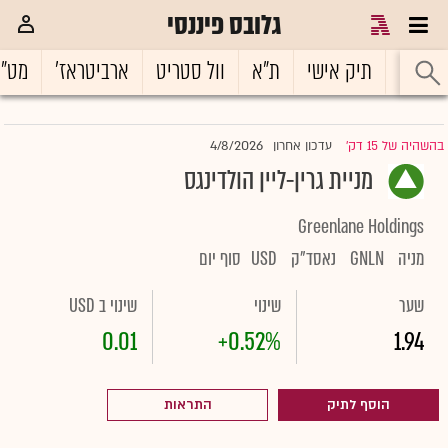
גלובס פיננסי
ראשי
תיק אישי
ת"א
וול סטריט
ארביטראז'
מט"
4/8/2026
בהשהיה של 15 דק'
עדכון אחרון
|
מניית גרין-ליין הולדינגס
Greenlane Holdings
מניה
GNLN
נאסד"ק
USD
סוף יום
שער
שינוי
שינוי ב USD
0.01
+0.52%
1.94
הוסף לתיק
התראות