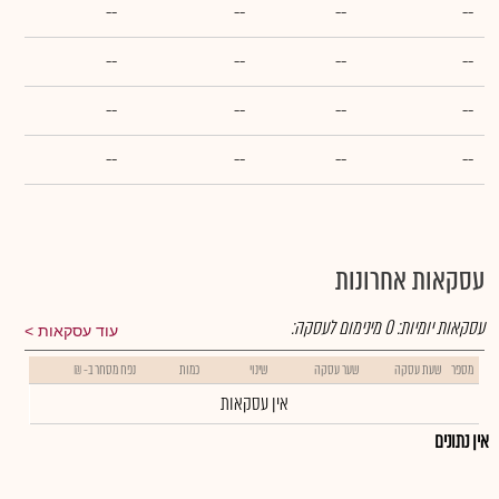
--
--
--
--
--
--
--
--
--
--
--
--
--
--
--
--
עסקאות אחרונות
עסקאות יומיות:
0
מינימום לעסקה:
עוד עסקאות
מספר
שעת עסקה
שער עסקה
שינוי
כמות
נפח מסחר ב- ₪
אין עסקאות
אין נתונים