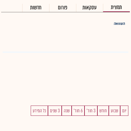
תמצית
עסקאות
פורום
חדשות
השוואה
יום
שבוע
חודש
3 חוד'
6 חוד'
שנה
3 שנים
כל המידע