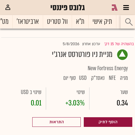
גלובס פיננסי
ראשי
תיק אישי
ת"א
וול סטריט
ארביטראז'
מט"
5/8/2026
בהשהיה של 15 דק'
עדכון אחרון
|
מניית ניו פורטרסס אנרג'י
New Fortress Energy
מניה
NFE
נאסד"ק
USD
סוף יום
שער
שינוי
שינוי ב USD
0.01
+3.03%
0.34
הוסף לתיק
התראות