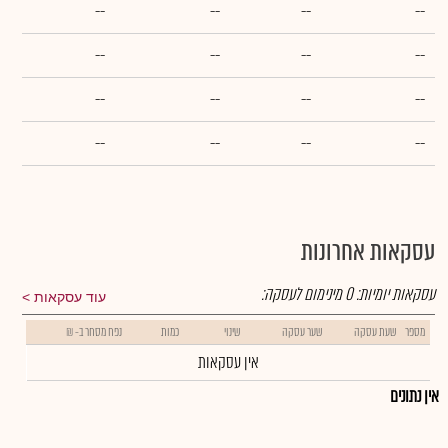
--
--
--
--
--
--
--
--
--
--
--
--
--
--
--
--
עסקאות אחרונות
עסקאות יומיות:
0
מינימום לעסקה:
עוד עסקאות
מספר
שעת עסקה
שער עסקה
שינוי
כמות
נפח מסחר ב- ₪
אין עסקאות
אין נתונים