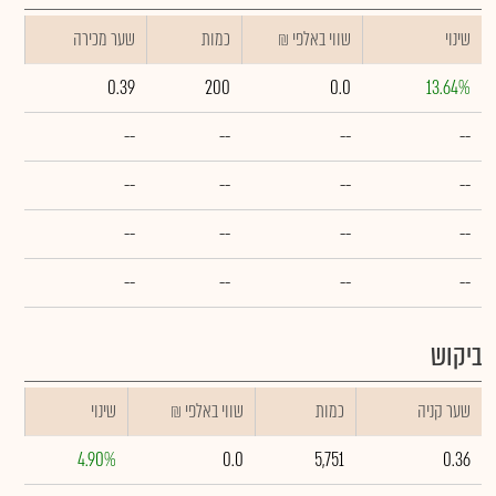
שינוי
₪ שווי באלפי
כמות
שער מכירה
0.39
200
0.0
13.64%
--
--
--
--
--
--
--
--
--
--
--
--
--
--
--
--
ביקוש
שער קניה
כמות
₪ שווי באלפי
שינוי
4.90%
0.0
5,751
0.36