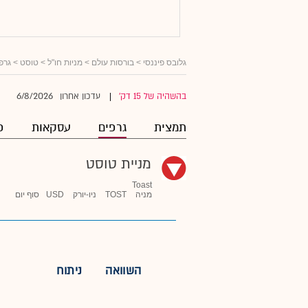
גלובס פיננסי
>
בורסות עולם
>
מניות חו"ל
>
טוסט
> גרפ
6/8/2026
בהשהיה של 15 דק'
עדכון אחרון
|
תמצית
גרפים
עסקאות
פ
מניית טוסט
Toast
מניה
TOST
ניו-יורק
USD
סוף יום
השוואה
ניתוח