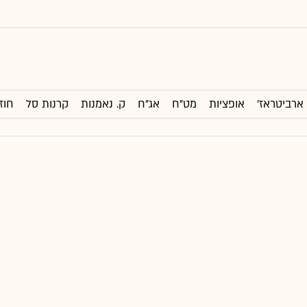
ארביטראז'
אופציות
מט"ח
אג"ח
ק. נאמנות
קרנות סל
חוז