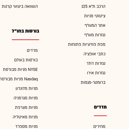
הרכב ת"א 125
השוואה ביצועי קרנות
ציטוטי מניות
אתר המעו"ף
בורסות בחו"ל
נגזרות מעו"ף
מפת פוזיציות פתוחות
מדדים
כתבי אופציה
בורסות בעולם
נגזרות דולר
מניות מבורסת NYSE
נגזרות אירו
מניות מבורסת Nasdaq
ברומטר-מגמות
מניות מלונדון
מניות מגרמניה
מדדים
מניות מצרפת
מניות מאיטליה
מחירים
מניות מספרד