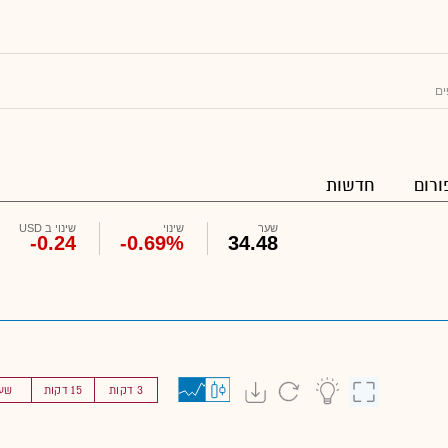
ים
ורום
חדשות
שער
שינוי
שינוי ב USD
-0.24
-0.69%
34.48
3 דקות
15 דקות
שע