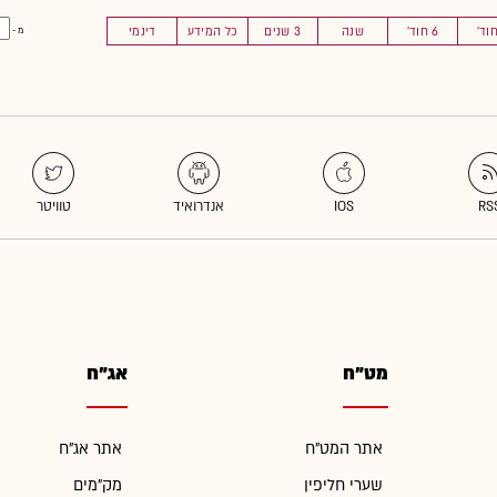
6 חוד'
שנה
3 שנים
כל המידע
דינמי
מ -
מט"ח
אג"ח
אתר המט"ח
אתר אג"ח
שערי חליפין
מק"מים