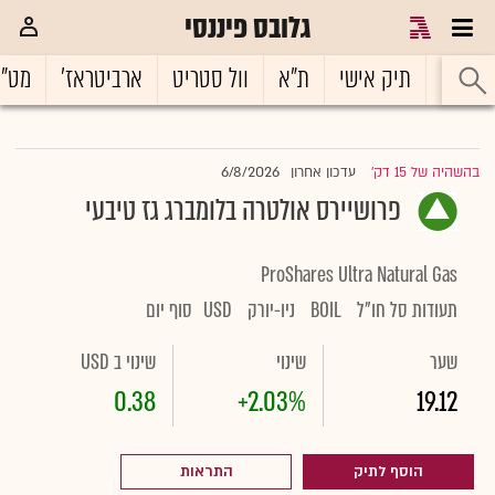
גלובס פיננסי
ראשי
תיק אישי
ת"א
וול סטריט
ארביטראז'
מט"
6/8/2026
בהשהיה של 15 דק'
עדכון אחרון
|
פרושיירס אולטרה בלומברג גז טיבעי
ProShares Ultra Natural Gas
תעודות סל חו"ל
BOIL
ניו-יורק
USD
סוף יום
שער
שינוי
שינוי ב USD
0.38
+2.03%
19.12
הוסף לתיק
התראות