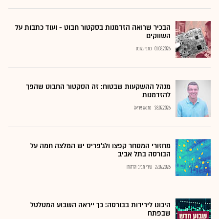
הבכיר שרואה הזדמנות בסקטור חבוט - ועוד כתבות על
השווקים
01.08.2026
כתבי גלובס
מנהל ההשקעות שבטוח: זה הסקטור החבוט שהפך
להזדמנות
28.07.2026
נתנאל אריאל
מחזורי המסחר קפצו ולג'פריס יש המלצה חמה על
הבורסה בתל אביב
27.07.2026
שירי חביב-ולדהורן
היכונו לירידות בבורסה: כך ייראה השבוע המטלטל
שבפתח