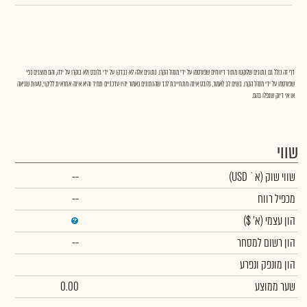
דף זה כולל גם נתונים שלוקטו מתוך דיווחים שפורסמו על ידי מנהל הקרן. נתונים אלה לא נבדקו על ידי גלובס ולא בוקרו על ידה, והם מוצגים כפי
שפורסמו על ידי מנהל הקרן. בשים לב לאמור, גלובס אינה מתחייבת לכך שהנתונים כאמור יהיו עדכניים תמיד והיא אינה אחראית לליקוי, טעות שגיאה
או אי דיוק שנפלו בהם.
שווי
שווי שוק
(א` USD)
--
מכפיל רווח
--
הון עצמי
(א' $)
הון רשום למסחר
--
הון מונפק ונפרע
שער ממוצע
0.00