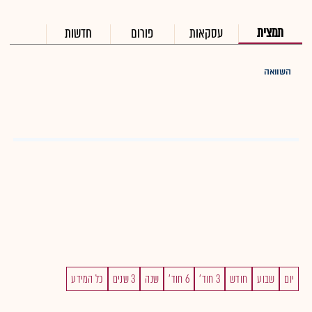
תמצית
עסקאות
פורום
חדשות
השוואה
יום
שבוע
חודש
3 חוד'
6 חוד'
שנה
3 שנים
כל המידע