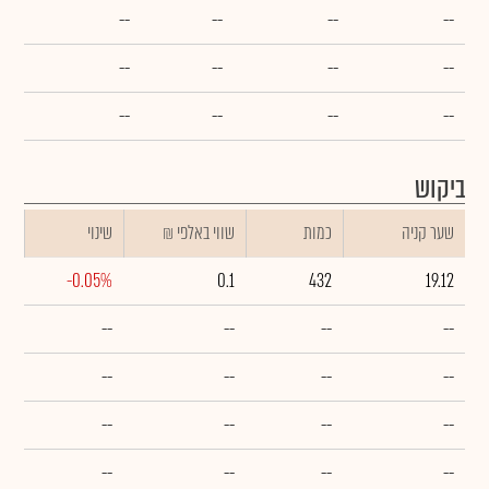
--
--
--
--
--
--
--
--
--
--
--
--
ביקוש
שער קניה
כמות
₪ שווי באלפי
שינוי
-0.05%
0.1
432
19.12
--
--
--
--
--
--
--
--
--
--
--
--
--
--
--
--