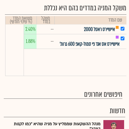
משקל המניה במדדים בהם היא נכללת
משקל
תשואת המדד
שם המדד
במדד
(% שינוי חודשי)
2.40%
--
איישיירס ראסל 2000
1.88%
--
איישיירס אס אנד פי סמול-קאפ 600 גרות'
חיפושים אחרונים
חדשות
מנהל ההשקעות שממליץ על מניה שהיא "כמו לקנות
בונקר"