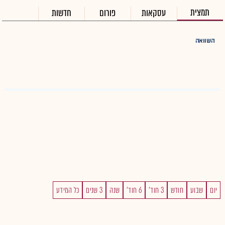
תמצית
עסקאות
פורום
חדשות
השוואה
יום
שבוע
חודש
3 חוד'
6 חוד'
שנה
3 שנים
כל המידע