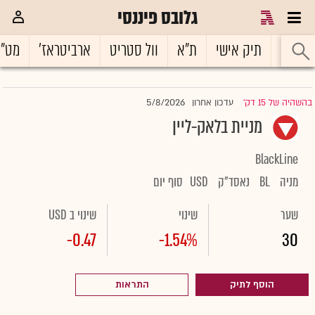
גלובס פיננסי
ראשי
תיק אישי
ת"א
וול סטריט
ארביטראז'
מט"
5/8/2026
בהשהיה של 15 דק'
עדכון אחרון
|
מניית בלאק-ליין
BlackLine
מניה
BL
נאסד"ק
USD
סוף יום
שער
שינוי
שינוי ב USD
-0.47
-1.54%
30
הוסף לתיק
התראות