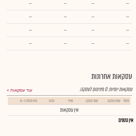
--
--
--
--
--
--
--
--
--
--
--
--
--
--
--
--
עסקאות אחרונות
עסקאות יומיות:
0
מינימום לעסקה:
עוד עסקאות
מספר
שעת עסקה
שער עסקה
שינוי
כמות
נפח מסחר ב- ₪
אין עסקאות
אין נתונים