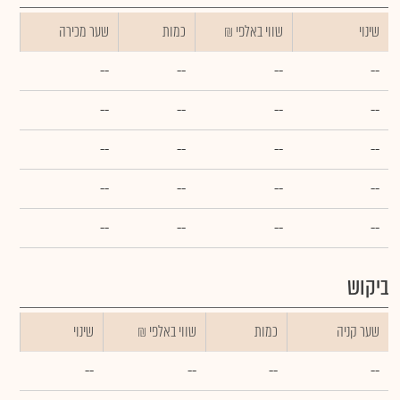
שינוי
₪ שווי באלפי
כמות
שער מכירה
--
--
--
--
--
--
--
--
--
--
--
--
--
--
--
--
--
--
--
--
ביקוש
שער קניה
כמות
₪ שווי באלפי
שינוי
--
--
--
--