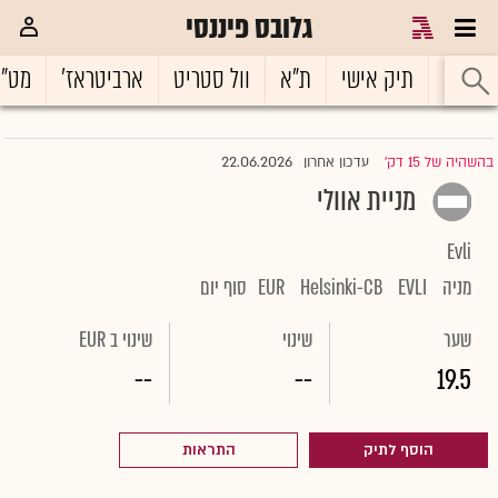
גלובס פיננסי
ראשי
תיק אישי
ת"א
וול סטריט
ארביטראז'
מט"
22.06.2026
בהשהיה של 15 דק'
עדכון אחרון
|
מניית אוולי
Evli
מניה
EVLI
Helsinki-CB
EUR
סוף יום
שער
שינוי
שינוי ב EUR
--
--
19.5
הוסף לתיק
התראות