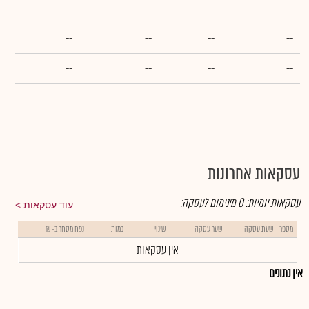
--
--
--
--
--
--
--
--
--
--
--
--
--
--
--
--
עסקאות אחרונות
עסקאות יומיות:
0
מינימום לעסקה:
עוד עסקאות
מספר
שעת עסקה
שער עסקה
שינוי
כמות
נפח מסחר ב- ₪
אין עסקאות
אין נתונים