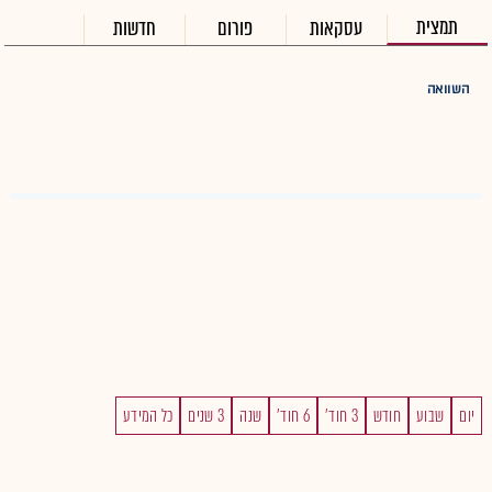
תמצית
עסקאות
פורום
חדשות
השוואה
יום
שבוע
חודש
3 חוד'
6 חוד'
שנה
3 שנים
כל המידע