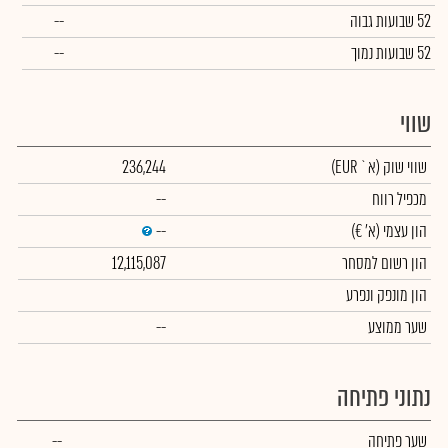
52 שבועות גבוה
--
52 שבועות נמוך
--
שווי
שווי שוק
(א` EUR)
236,244
מכפיל רווח
--
הון עצמי
(א' €)
--
הון רשום למסחר
12,115,087
הון מונפק ונפרע
שער ממוצע
--
נתוני פתיחה
שער פתיחה
--