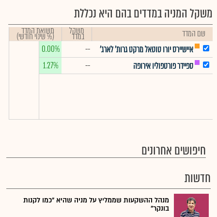
משקל המניה במדדים בהם היא נכללת
משקל
תשואת המדד
שם המדד
במדד
(% שינוי חודשי)
0.00%
--
איישיירס יורו טוטאל מרקט גרות' לארג'
1.27%
--
ספיידר פורטפוליו אירופה
חיפושים אחרונים
חדשות
מנהל ההשקעות שממליץ על מניה שהיא "כמו לקנות
בונקר"