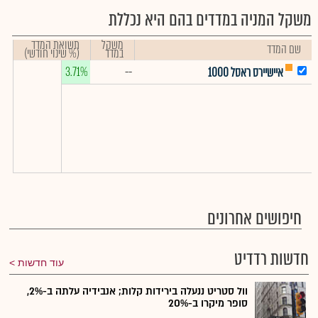
משקל המניה במדדים בהם היא נכללת
משקל
תשואת המדד
שם המדד
במדד
(% שינוי חודשי)
3.71%
--
איישיירס ראסל 1000
חיפושים אחרונים
חדשות רדדיט
עוד חדשות
וול סטריט ננעלה בירידות קלות; אנבידיה עלתה ב-2%,
סופר מיקרו ב-20%