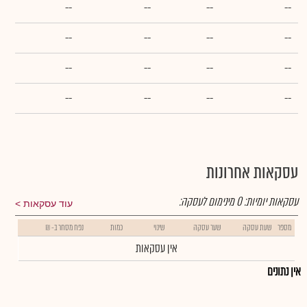
--
--
--
--
--
--
--
--
--
--
--
--
--
--
--
--
עסקאות אחרונות
עסקאות יומיות:
0
מינימום לעסקה:
עוד עסקאות
מספר
שעת עסקה
שער עסקה
שינוי
כמות
נפח מסחר ב- ₪
אין עסקאות
אין נתונים