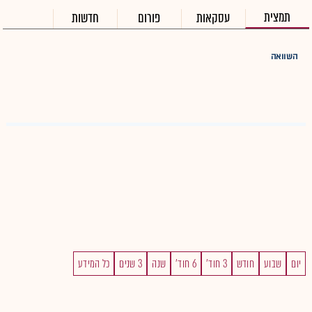
תמצית
עסקאות
פורום
חדשות
השוואה
יום
שבוע
חודש
3 חוד'
6 חוד'
שנה
3 שנים
כל המידע