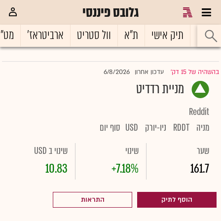
גלובס פיננסי
ראשי
תיק אישי
ת"א
וול סטריט
ארביטראז'
מט"
6/8/2026
בהשהיה של 15 דק'
עדכון אחרון
|
מניית רדדיט
Reddit
מניה
RDDT
ניו-יורק
USD
סוף יום
שער
שינוי
שינוי ב USD
10.83
+7.18%
161.7
הוסף לתיק
התראות