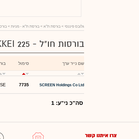
גלובס פיננסי
> בורסת ת"א >
בורסת ת"א - מניות
> בורסות חו"ל -
בורסות חו"ל - NIKKEI 225 באות S'
שם נייר ערך
סימול
בור
SE
7735
SCREEN Holdings Co Ltd
סה"כ ני"ע: 1
צרו איתנו קשר