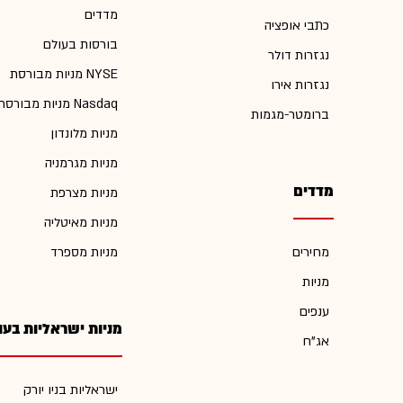
מדדים
כתבי אופציה
בורסות בעולם
נגזרות דולר
מניות מבורסת NYSE
נגזרות אירו
מניות מבורסת Nasdaq
ברומטר-מגמות
מניות מלונדון
מניות מגרמניה
מדדים
מניות מצרפת
מניות מאיטליה
מחירים
מניות מספרד
מניות
ענפים
מניות ישראליות בעו
אג"ח
ישראליות בניו יורק