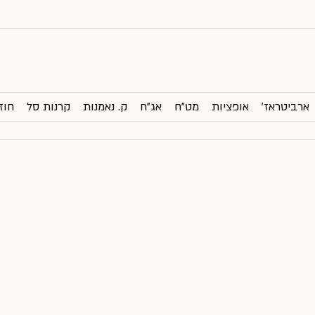
ארביטראז'
אופציות
מט"ח
אג"ח
ק. נאמנות
קרנות סל
חוז