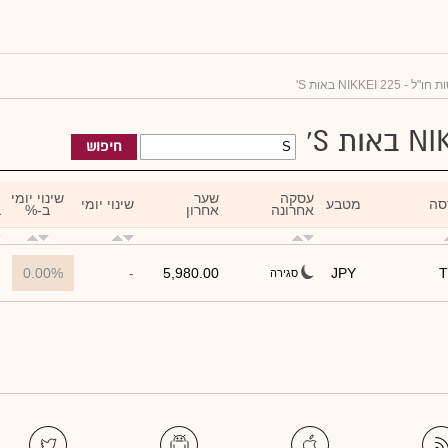
 NIKKEI 225 באות S'
חיפוש
עסקה
שער
שינוי יומי
ת
סה
מטבע
שינוי יומי
אחרונה
אחרון
ב-%
ב
-
0.00%
-
5,980.00
JPY
T
סגירה