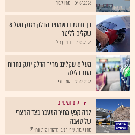
04.04.2026
סתיו ליבנה
כך תחסכו כשמחיר הדלק מזנק מעל 8
שקלים לליטר
31.03.2026
דובי בן גדליהו
מעל 8 שקלים: מחיר הדלק יזנק בחדות
מחר בלילה
30.03.2026
אורן דורי
אירועים ומינויים
למה קפץ מחיר המעבר בצד המצרי
של טאבה
{19}
סתיו ליבנה, שירי חביב-ולדהורן וגלית חתן