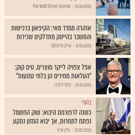
The Wall Street Journal
20.06.2026
אזהרה ממדד מאי: הקיפאון ברכישות
והמשבר בהייטק מתדלקים שכירות
19.06.2026
אריק מירובסקי
אפל צפויה לייקר מוצרים. טים קוק:
"העלאות מחירים הן בלתי נמנעות"
18.06.2026
מיטל וייזברג
בלעדי
כשנה לרפורמת היבוא: שוק החשמל
נפתח לתחרות, אך יבוא המזון נתקע
20.05.2026
עידן ארץ