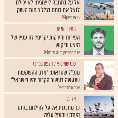
אל על בתגובה לייצוגית: לא יכולנו
לנצל את כוחנו בגלל כוחות השוק
{19}
ג'ניפר סילון
מחירי המזון
הפירות והירקות יקרים? זה עניין של
היצע וביקוש
{19}
צוות המשרוקית של גלובס
כנס שמים את הצפון במרכז
מנכ"ל שטראוס: "מרב ההשקעות
שנעשה בעשור הקרוב יהיו בישראל"
{19}
אריק מירובסקי
אל על
כך מתכננת אל על להילחם בקנס
הענק שהוטל עליה