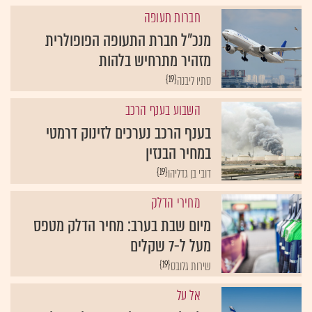
חברות תעופה
מנכ"ל חברת התעופה הפופולרית
מזהיר מתרחיש בלהות
{19}
סתיו ליבנה
השבוע בענף הרכב
בענף הרכב נערכים לזינוק דרמטי
במחיר הבנזין
{19}
דובי בן גדליהו
מחירי הדלק
מיום שבת בערב: מחיר הדלק מטפס
מעל ל-7 שקלים
{19}
שירות גלובס
אל על