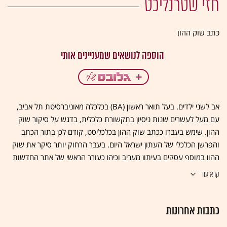
חזי שטרנליכט
כתב שוק ההון
אב לשני ילדים. בעל תואר ראשון (BA) בכלכלה מאוניברסיטת תל אביב,
עם מעל לעשרים שנות ניסיון בתקשורת כלכלית, בדגש על סיקור שוק
ההון. שימש בעברו ככתב שוק ההון בכלכליסט, קודם לכן בתור הכתב
והפרשן הכלכלי של העתון ישראל היום. בעבר הרחוק יותר סיקר את שוק
ההון במוסף עסקים בעיתון מעריב וכיהן כעורך הראשי של אתר החדשות
ביזפורטל מקבוצת קו מנחה.
קרא עוד
בראשית דרכו עבד בתור כלכלן ומבקר פנים בבנק דקסיה ישראל. פרסם 3
ספרים בנושאים כלכליים (שניים עיוניים ורומן מתח על שוק ההון) וזכה בין
כתבות אחרונות
היתר בפרס ביקורת התקשורת הכלכלית ע"ש אברמוביץ מטעם האגודה
לזכות הציבור לדעת (2015).