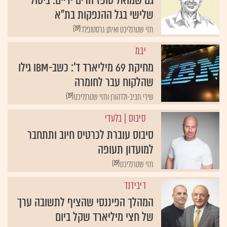
שלישי בגל ההנפקות בת"א
{19}
חזי שטרנליכט ואיתן גרסטנפלד
יבמ
מחיקת 69 מיליארד ד': כשב-IBM גילו
שהלקוח עבר לחומרה
{19}
שירי חביב-ולדהורן וחזי שטרנליכט
סיבוס
| בלעדי
סיבוס עוברת לכרטיס חיוב ותתחבר
למועדון תעופה
{19}
חזי שטרנליכט
דיבידנד
המהלך הפיננסי שהציף לתשובה ערך
של חצי מיליארד שקל ביום