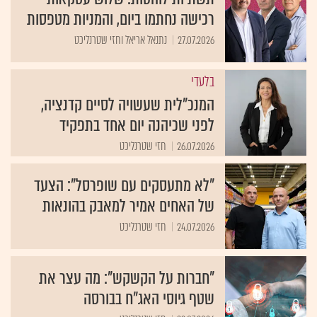
רכישה נחתמו ביום, והמניות מטפסות
27.07.2026
נתנאל אריאל וחזי שטרנליכט
בלעדי
המנכ"לית שעשויה לסיים קדנציה,
לפני שכיהנה יום אחד בתפקיד
26.07.2026
חזי שטרנליכט
"לא מתעסקים עם שופרסל": הצעד
של האחים אמיר למאבק בהונאות
24.07.2026
חזי שטרנליכט
"חברות על הקשקש": מה עצר את
שטף גיוסי האג"ח בבורסה