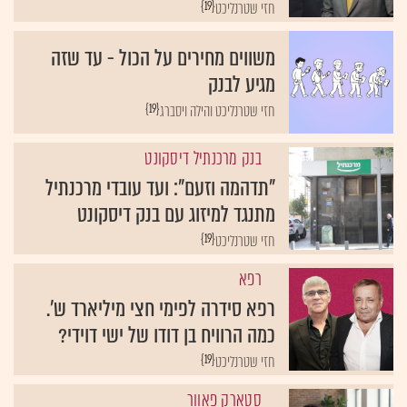
{19}
חזי שטרנליכט
משווים מחירים על הכול - עד שזה
מגיע לבנק
{19}
חזי שטרנליכט והילה ויסברג
בנק מרכנתיל דיסקונט
"תדהמה וזעם": ועד עובדי מרכנתיל
מתנגד למיזוג עם בנק דיסקונט
{19}
חזי שטרנליכט
רפא
רפא סידרה לפימי חצי מיליארד ש'.
כמה הרוויח בן דודו של ישי דוידי?
{19}
חזי שטרנליכט
סטארק פאוור