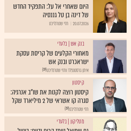
היום שאחרי אל על: התפקיד החדש
של דינה בן טל גננסיה
20.07.2026
חזי שטרנליכט
בנק אש
| בלעדי
מאחורי הקלעים של קריסת עסקת
ישראכרט ובנק אש
{19}
איתן גרסטנפלד וחזי שטרנליכט
קיסטון
קיסטון רוצה לקנות את שו"ב אנרגיה:
סגרה קו אשראי של 2 מיליארד שקל
{19}
חזי שטרנליכט
מטליקון
| בלעדי
גם שמואל טופז הרים ידיים: ביטול