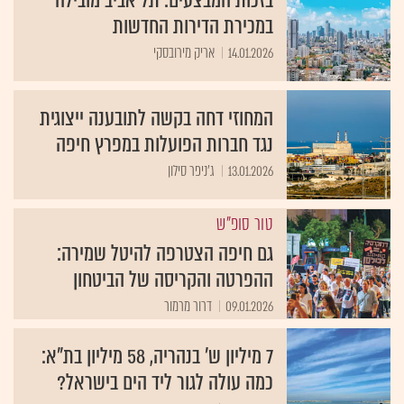
בזכות המבצעים: תל אביב מובילה
במכירת הדירות החדשות
14.01.2026
אריק מירובסקי
המחוזי דחה בקשה לתובענה ייצוגית
נגד חברות הפועלות במפרץ חיפה
13.01.2026
ג'ניפר סילון
טור סופ"ש
גם חיפה הצטרפה להיטל שמירה:
ההפרטה והקריסה של הביטחון
09.01.2026
דרור מרמור
7 מיליון ש' בנהריה, 58 מיליון בת"א:
כמה עולה לגור ליד הים בישראל?