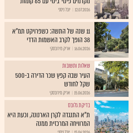
מקדמים פינוי־בינוי עם 65 קומות
12.07.2026
יובל ניסני
11 שנה של התשה: כשפרויקט תמ"א
38 הופך לקרב האשמות הדדי
16.06.2026
אריק מירובסקי
שאלות ותשובות
העיר שבה קפץ שכר הדירה ב-500
שקל לחודש
15.06.2026
אריק מירובסקי
בדיקת גלובס
ת"א התנגדה לקרן הארנונה, וכעת היא
המרוויחה המרכזית ממנה
15.06.2026
יובל ניסני