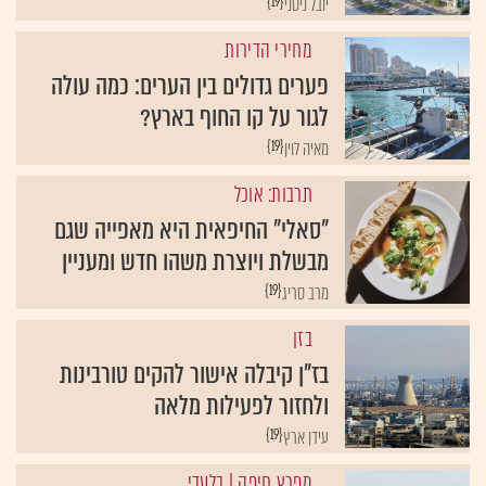
{19}
יובל ניסני
מחירי הדירות
פערים גדולים בין הערים: כמה עולה
לגור על קו החוף בארץ?
{19}
מאיה לוין
תרבות: אוכל
"סאלי" החיפאית היא מאפייה שגם
מבשלת ויוצרת משהו חדש ומעניין
{19}
מרב סריג
בזן
בז"ן קיבלה אישור להקים טורבינות
ולחזור לפעילות מלאה
{19}
עידן ארץ
מפרץ חיפה
| בלעדי