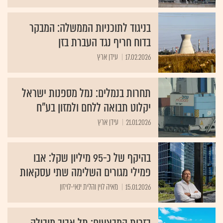
בניגוד לתוכניות הממשלה: המבקר
בדוח חריף נגד העברת בזן
17.02.2026
עידן ארץ
תחרות בנמלים: נמל מספנות ישראל
יקלוט תבואה ללחם ולמזון בע"ח
21.01.2026
עידן ארץ
בהיקף של כ-95 מיליון שקל: אבו
פמילי מגורים השלימה שתי עסקאות
15.01.2026
מאיה לוין והלית ינאי-לויזון