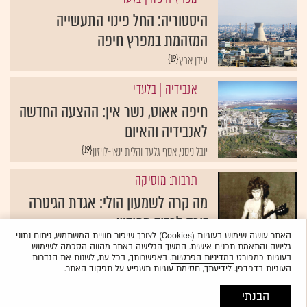
היסטוריה: החל פינוי התעשייה
המזהמת במפרץ חיפה
{19}
עידן ארץ
אנבידיה
| בלעדי
חיפה אאוט, נשר אין: ההצעה החדשה
לאנבידיה והאיום
{19}
יובל ניסני, אסף גלעד והלית ינאי-לויזון
תרבות: מוסיקה
מה קרה לשמעון הולי: אגדת הגיטרה
זוכה לכבוד מחודש
האתר עושה שימוש בעוגיות (Cookies) לצורך שיפור חוויית המשתמש, ניתוח נתוני
{19}
יהונתן בן ששון
גלישה והתאמת תכנים אישית. המשך הגלישה באתר מהווה הסכמה לשימוש
בעוגיות כמפורט
במדיניות הפרטיות
. באפשרותך, בכל עת, לשנות את הגדרות
העוגיות בדפדפן. לידיעתך, חסימת עוגיות תשפיע על תפקוד האתר.
הבנתי