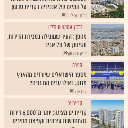
על המיזם של אנבידיה בקריית טבעון
{19}
הלית ינאי-לויזון
נדל"ן: עסקאות נדל"ן
מהפך: העיר שמובילה במכירת הדירות,
והזינוק של תל אביב
{19}
אריק מירובסקי
הגירה
מספר הישראלים שיורדים מהארץ
מזנק. באילו ערים הם גרים?
{19}
עידן ארץ
קריית ים
קריית ים מציגה: יותר מ־6,000 דירות
בהתחדשות עירונית וקפיצת מחירים