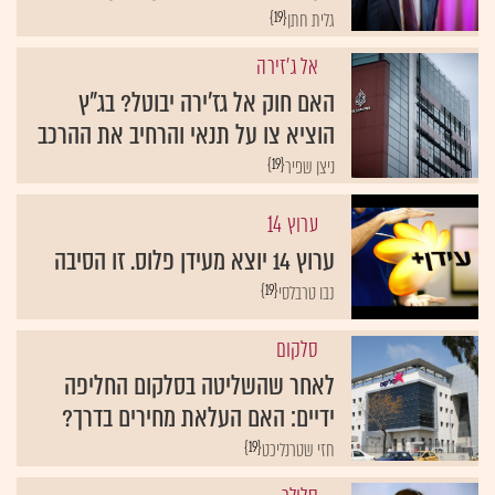
{19}
גלית חתן
אל ג'זירה
האם חוק אל גז'ירה יבוטל? בג"ץ
הוציא צו על תנאי והרחיב את ההרכב
{19}
ניצן שפיר
ערוץ 14
ערוץ 14 יוצא מעידן פלוס. זו הסיבה
{19}
נבו טרבלסי
סלקום
לאחר שהשליטה בסלקום החליפה
ידיים: האם העלאת מחירים בדרך?
{19}
חזי שטרנליכט