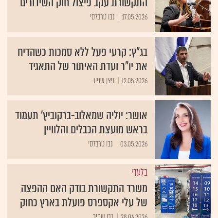
התקשורת עקב פיצול חוק השידורים
17.05.2026
נבו טרבלסי
בג"ץ: קרעי פעל ללא סמכות כשהדיח
את יו"ר ועדת האיתור של התאגיד
12.05.2026
ניצן שפיר
אושר: יוליה שמאלוב-ברקוביץ’ תעמוד
בראש מועצת הכבלים והלוויין
03.05.2026
נבו טרבלסי
בלעדי
משרד התקשורת בודק האם ההפצה
של עלי אקספרס פועלת בארץ כחוק
28.04.2026
נבו שפיר