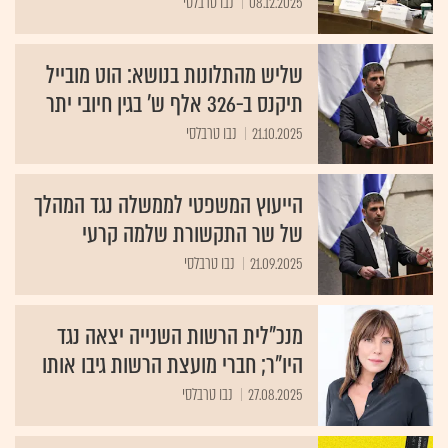
08.12.2025
נבו טרבלסי
שליש מהתלונות בנושא: הוט מובייל
תיקנס ב-326 אלף ש' בגין חיובי יתר
21.10.2025
נבו טרבלסי
הייעוץ המשפטי לממשלה נגד המהלך
של שר התקשורת שלמה קרעי
21.09.2025
נבו טרבלסי
מנכ"לית הרשות השנייה יצאה נגד
היו"ר; חברי מועצת הרשות גיבו אותו
27.08.2025
נבו טרבלסי