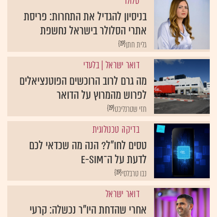
סלולר
בניסיון להגדיל את התחרות: פריסת
אתרי הסלולר בישראל נחשפת
{19}
גלית חתן
דואר ישראל
| בלעדי
מה גרם לרוב הרוכשים הפוטנציאלים
לפרוש מהמרוץ על הדואר
{19}
חזי שטרנליכט
בדיקה טכנולוגית
טסים לחו"ל? הנה מה שכדאי לכם
לדעת על ה־e-SIM
{19}
נבו טרבלסי
דואר ישראל
אחרי שהדחת היו"ר נכשלה: קרעי