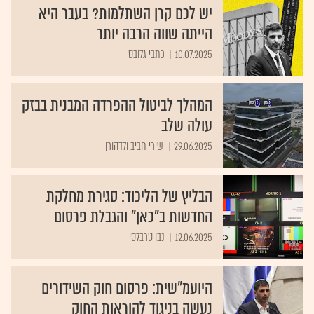
יש לכם קרן השתלמות? בעבר היא
הייתה שווה הרבה יותר
10.07.2025
כתבי גלובס
המהלך לביטול ההפרדה המבנית בבזק
עולה שלב
29.06.2025
שירי חביב ולדהורן
הבליץ של הליכוד: סגירת מחלקת
החדשות ב"כאן" והגבלת פרסום
12.06.2025
נבו טרבלסי
היועמ"שית: פרסום חוק השידורים
נעשה בניגוד להוראות החוק