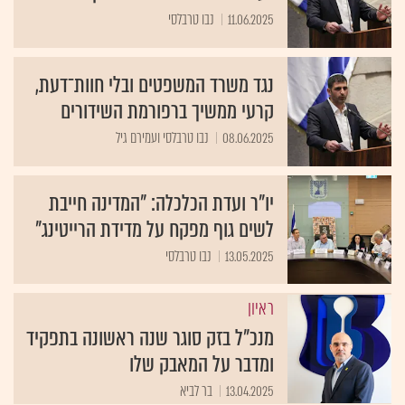
11.06.2025
נבו טרבלסי
נגד משרד המשפטים ובלי חוות־דעת,
קרעי ממשיך ברפורמת השידורים
08.06.2025
נבו טרבלסי ועמירם גיל
יו"ר ועדת הכלכלה: "המדינה חייבת
לשים גוף מפקח על מדידת הרייטינג"
13.05.2025
נבו טרבלסי
ראיון
מנכ"ל בזק סוגר שנה ראשונה בתפקיד
ומדבר על המאבק שלו
13.04.2025
בר לביא