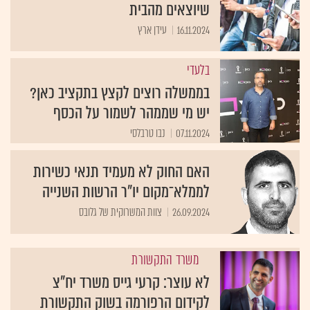
שיוצאים מהבית
16.11.2024
עידן ארץ
בלעדי
בממשלה רוצים לקצץ בתקציב כאן?
יש מי שממהר לשמור על הכסף
07.11.2024
נבו טרבלסי
האם החוק לא מעמיד תנאי כשירות
לממלא־מקום יו"ר הרשות השנייה
26.09.2024
צוות המשרוקית של גלובס
משרד התקשורת
לא עוצר: קרעי גייס משרד יח"צ
לקידום הרפורמה בשוק התקשורת