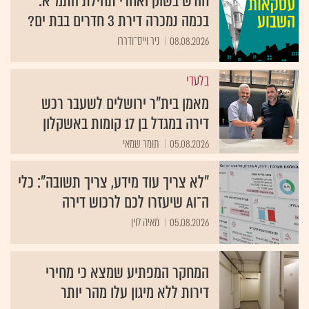
חודש בשוק ואחרי תחילת התמ"א:
בכמה נמכרה דירת 3 חדרים בבת ים?
08.08.2026
ניר וייס־ודררו
בלעדי
מאמן בית"ר ירושלים לשעבר רכש
דירה במגדל בן 17 קומות באשקלון
05.08.2026
תומר שמאי
"לא צריך עוד מידע, צריך תשובה": כלי
ה־AI שיעזרו לכם לרכוש דירה
05.08.2026
מאיה לוין
המחקר המפתיע שמצא כי מחירי
דירות ללא מיגון עלו מהר יותר