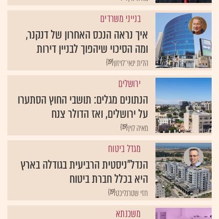
בנייני משרדים
איך נראה הנכס האחרון של דנקנר,
ומה הסיכוי שיהפוך לבניין דירות
{19}
הלית ינאי־לויזון
ירושלים
הנתונים מגלים: תושבי החוץ הסתערו
על ירושלים, ואז הדולר צנח
{19}
מאיה לוין
מגדל ביטוח
הנדל"ניסטית הרביעית בגודלה בארץ
היא בכלל חברת ביטוח
{19}
חזי שטרנליכט
משכנתא