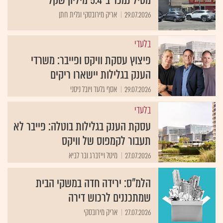
29.07.2026
אריק מירובסקי וגלית חתן
בלעדי
פיצוץ עסקת וויקס ופייבר: משרדי
הענק בגלילות יישארו ריקים
29.07.2026
אסף גלעד ויובל ניסני
בלעדי
עסקת הענק בגלילות בוטלה: פייבר לא
תעבור לקמפוס של וויקס
27.07.2026
מיטל וייזברג ובר לביא
הלמ"ס: ירידה חדה במשקי הבית
שמתכננים לרכוש דירה
27.07.2026
אריק מירובסקי