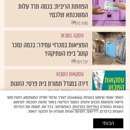
הפחתת הריבית: בכמה תרד עלות
המשכנתא שלכם?
{19}
מאיה לוין
עסקה בשבוע
המציאות במכרזי עמידר: בכמה נמכר
קוטג' ביפו העתיקה?
{19}
יובל ניסני
עסקאות השבוע
דירה במגדל תמורת בית פרטי: הזוגות
שעשו עסקה נדירה
האתר עושה שימוש בעוגיות (Cookies) לצורך שיפור חוויית המשתמש, ניתוח נתוני
{19}
ניר וייס־ודררו
גלישה והתאמת תכנים אישית. המשך הגלישה באתר מהווה הסכמה לשימוש
בעוגיות כמפורט
במדיניות הפרטיות
. באפשרותך, בכל עת, לשנות את הגדרות
העוגיות בדפדפן. לידיעתך, חסימת עוגיות תשפיע על תפקוד האתר.
הבנתי