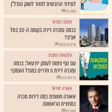
לעידוד הרוכשים לחזור לשוק הנדל"ן
{19}
מאיה לוין
עסקה בשבוע
בכמה נמכרה דירה בקומה ה-33 בתל
אביב?
{19}
אריק מירובסקי
עסקאות השבוע
עם נוף פתוח לעמק יזרעאל: בכמה
נמכרה דירת 5 חדרים במגדל העמק?
{19}
ניר וייס-ודררו
אאורה ישראל
אאורה חושפת כמה דירות מכרה
במחצית הראשונה
{19}
מאיה לוין