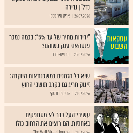
נדל"ן נדירה
26.07.2026
אריק מירובסקי
"ירידות מחיר של עד 5%": בכמה נמכר
פנטהאוז ענק בשוהם?
25.07.2026
ניר וייס-ודררו
שיא כל הזמנים במשכנתאות היוקרה:
זינוק חריג גם בקרב תושבי החוץ
21.07.2026
אריק מירובסקי
עשירי־העל כבר לא מסתפקים
באחוזות. הם רוצים את הרחוב כולו
The Wall Street Journal
21.07.2026