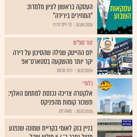
העסקה בראשון לציון מלמדת:
"המחירים בירידה"
01.08.2026
ניר וייס־ודררו
טור סופ"ש
יזם ההייטק שגילה שהסיכון על דירה
יקר יותר מהשקעה בסטארט־אפ
31.07.2026
דרור מרמור
בלעדי
אלקטרה צריכה נכנסת למתחם האלף:
תשכור קומות מהפניקס
30.07.2026
מאיה לוין
בניין בנק לאומי בקריית שמונה שנפגע
מטיל נמכר ב־5.4 מיליון שקל