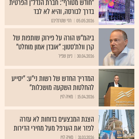
"חודש מטורף": חברת הנדל"ן הפרטית
בדרך לבורסה, והיא לא לבד
05.05.2026
חזי שטרנליכט
ביהמ"ש הורה על פירוק שותפות של
קרן וולת'סטון: "אובדן אמון מוחלט"
30.04.2026
ניצן שפיר
המדריך החדש של רשות ני"ע: "יסייע
להחלטות השקעה מושכלות"
15.04.2026
מאיה לוין
הצגת המבצעים בדוחות לא עזרה
לפזר את הערפל מעל מחירי הדירות
31.03.2026
מאיה לוין