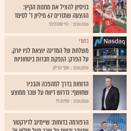
בניסיון להציל את מחנות הקיץ:
ההצעה שתזרים 67 מיליון ד' לסימד
22.06.2026
חזי שטרנליכט
בלעדי
משלחת של המדינה יוצאת לניו יורק.
על הפרק: הנפקת חברות ביטחוניות
21.06.2026
אסף זגריזק
הדוחות בדרך למהפכה והבכיר
שחושף: נדרוש דיווח על שכר ממוצע
17.06.2026
עמירם גיל
הרפורמה בדוחות: שיימינג לדירקטור
שנעדר ודיווח על שכר מעל מיליון ש'