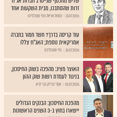
שליש מהכסף שגייסו 2 חברות אג"ח
זרות שהסתבכו, מבית השקעות אחד
13.07.2026
נתנאל אריאל וחזי שטרנליכט
עוד קריסה בדרך? חשד חמור בחברה
אמריקאית נוספת; האג"ח צללו
10.07.2026
חזי שטרנליכט
האוצר מציג: מהפכה בשוק החיסכון,
בניגוד לעמדת רשות שוק ההון
02.07.2026
אסף זגריזק ובר לביא
מהפכת החיסכון: הבנקים הגדולים
יישארו בחוץ ב-3 השנים הראשונות