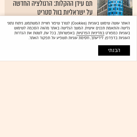
תם עידן ההקלות: הרגולציה החדשה
על ישראליות בוול סטריט
11.03.2026
עמירם גיל
האתר עושה שימוש בעוגיות (Cookies) לצורך שיפור חוויית המשתמש, ניתוח נתוני
גלישה והתאמת תכנים אישית. המשך הגלישה באתר מהווה הסכמה לשימוש
בעוגיות כמפורט
במדיניות הפרטיות
. באפשרותך, בכל עת, לשנות את הגדרות
העוגיות בדפדפן. לידיעתך, חסימת עוגיות תשפיע על תפקוד האתר.
דוחות כספיים
עוד השפעה של המלחמה: הגשת
הבנתי
דוחות כספיים ותשקיפים נדחתה
{19}
ג'ניפר סילון
נפט
הקרן שאפשרה לעשות שורט על
הנפט קרסה ב-50% ותפורק
{19}
חזי שטרנליכט
רמי לוי
ביהמ"ש אישר לנהל ייצוגית נגד רמי