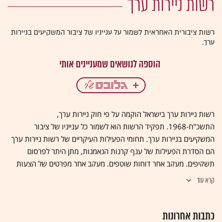
רשות ניירות ערך
רשות ציבורית האחראית לשמור על ענייניו של ציבור המשקיעים בניירות
ערך.
רשות ניירות ערך בישראל הוקמה על פי חוק ניירות ערך,
התשכ"ח-1968. תפקיד הרשות הוא לשמור כל ענייניו של ציבור
המשקיעים בניירות ערך. תחומי הפעילות העיקריים של רשות ניירות ערך
הם הסדרת הפעילות של ענף קרנות הנאמנות, מתן היתר לפרסום
תשקיפים, מעקב אחר דוחות שוטפים, מעקב אחר מפרטים של הצעות
רכש, רישוי מנהלי תיקים ויועצי השקעות, עריכת חקירות ופיקוח על ניהול
קרא עוד
הבורסה. יו"ר הרשות וחבריה מתמנים על ידי שר האוצר. חלק מהחברים
הם עובדי מדינה וחלק הם נציגי הציבור. בנוסף מעסיקה הרשות אנשי
כתבות אחרונות
רואי חשבון, משפטנים וכלכלנים. הרשות יסדה יחד עם לשכת רואי