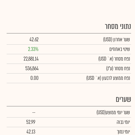
נתוני מסחר
שער אחרון
(USD)
42.62
שינוי באחוזים
2.33%
נפח מסחר
(א` USD)
22,881.14
נפח מסחר
(ע"נ)
536,864
נפח ממוצע לרבעון (א` USD)
0.00
שערים
שער יומי ממוצע
(USD)
--
יומי גבוה
52.99
יומי נמוך
42.13