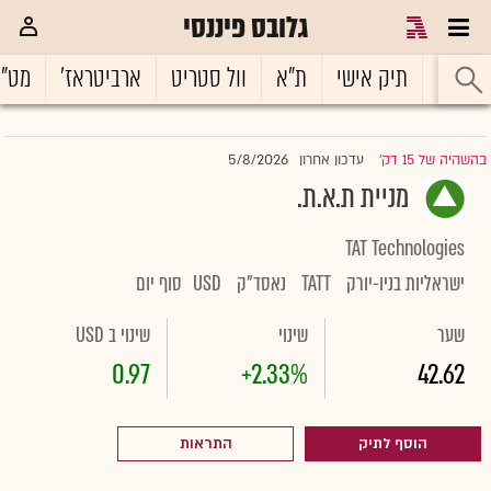
גלובס פיננסי
ראשי
תיק אישי
ת"א
וול סטריט
ארביטראז'
מט"
5/8/2026
בהשהיה של 15 דק'
עדכון אחרון
|
מניית ת.א.ת.
TAT Technologies
ישראליות בניו-יורק
TATT
נאסד"ק
USD
סוף יום
שער
שינוי
שינוי ב USD
0.97
+2.33%
42.62
הוסף לתיק
התראות