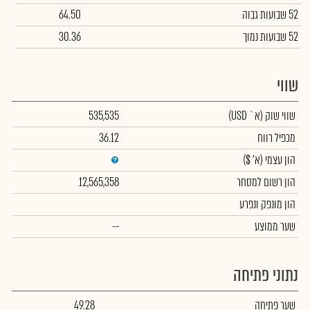
52 שבועות גבוה
64.50
52 שבועות נמוך
30.36
שווי
שווי שוק
(א` USD)
535,535
מכפיל רווח
36.12
הון עצמי
(א' $)
הון רשום למסחר
12,565,358
הון מונפק ונפרע
שער ממוצע
--
נתוני פתיחה
שער פתיחה
49.28