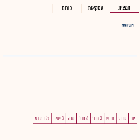
תמצית
עסקאות
פורום
השוואה
יום
שבוע
חודש
3 חוד'
6 חוד'
שנה
3 שנים
כל המידע