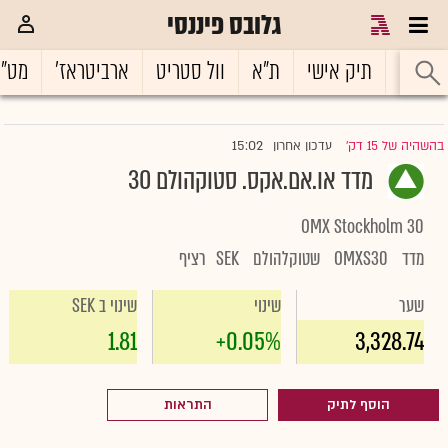
גלובס פיננסי
ראשי
תיק אישי
ת"א
וול סטריט
ארביטראז'
מט"
15:02
בהשהיה של 15 דק'
עדכון אחרון
|
מדד או.אם.אקס. סטוקהולם 30
OMX Stockholm 30
מדד
OMXS30
שטוקלהולם
SEK
רציף
שער
שינוי
שינוי ב SEK
1.81
+0.05%
3,328.74
הוסף לתיק
התראות