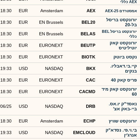
AEX כללי
18:30
EUR
Amsterdam
AEX
אמסטרדם AEX-25
יורונקסט בריסל
18:30
EUR
EN Brussels
BEL20
בל-20
יורונקסט בריסל BEL
18:30
EUR
EN Brussels
BELAS
כללי
יורונקסט קאק
18:30
EUR
EURONEXT
BEUTP
יוטיליטיס
נקסט ביוטק
BIOTK
EURONEXT
EUR
18:30
קיי.בי.דאבליו.
19:33
USD
NASDAQ
BKX
בנקים
פריס קאק 40
CAC
EURONEXT
EUR
18:30
יורונקסט קאק מיד
18:30
EUR
EURONEXT
CACMD
60
נאסד"ק יו.אס.
/06/25
USD
NASDAQ
DRB
ביי-באק אצ'
יורונקסט שוויץ
ECHP
Amsterdam
EUR
18:30
בי.וי.פי. נסדא"ק
19:33
USD
NASDAQ
EMCLOUD
אנרג'ין