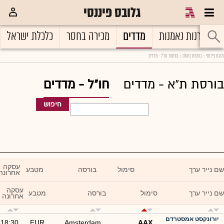
גלובס פיננסי
גלובס פיננסי
קרנות נאמנות
מדדים
מכירה בחסר
כלכלת ישראל
גלובס פיננסי
>
בורסות בעולם
> בורסות חו"ל - מדדים
בורסת ת"א - מדדים
חו"ל - מדדים
חיפוש
עסקה
שם נייר ערך
סימול
בורסה
מטבע
אחרונה
עסקה
שם נייר ערך
סימול
בורסה
מטבע
אחרונה
יורונקסט אמסטרדם
18:30
EUR
Amsterdam
AAX