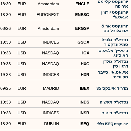
יורונקסט קליימט
18:30
EUR
Amsterdam
ENCLE
אירופה
יורונקסט יורוזון
18:30
EUR
EURONEXT
ENESG
א.אס.ג'י
יורונקסט אר &
/08/26
EUR
Amsterdam
ERGSP
אם גלובל סס
נסדא"ק גלובל
19:33
USD
INDICES
GSOX
סמיקונדקטור
פי.אייץ'.אל.אקס.
19:33
USD
NASDAQ
HGX
האוסינג
נסדא"ק גולדן
19:33
USD
NASDAQ
HXC
דרגון סין
איי.אס.אי. סייבר
19:33
USD
INDICES
HXR
סקיוריטי
מדריד אייבקס 35
IBEX
MADRID
EUR
/09/25
נסדא"ק תעשיה
INDS
NASDAQ
USD
19:33
נסדא"ק ביטוח
INSR
INDICES
USD
19:33
18:30
EUR
DUBLIN
ISEQ
יורונקסט ISEQ כללי