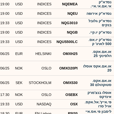
נסדא"ק
19:00
USD
INDICES
NQEMEA
אי.אם.אי.איי.
נסדא"ק אירופה
NQEU
INDICES
USD
19:00
נסדא"ק גלובל
19:33
USD
INDICES
NQG3010
בנקים
נסדא"ק יו.קיי.
NQGB
INDICES
USD
19:00
נסדא"ק יו.אס.
19:33
USD
INDICES
NQUS500LC
500 לארג' ק
או.אם.אקס.
/06/25
EUR
HELSINKI
OMXH25
הלסינקי 25
או.אם.אקס אוסלו
/06/25
NOK
OSLO
OMXO20PI
20
או.אם.אקס.
/06/25
SEK
STOCKHOLM
OMXS30
סטוקהולם 30
אוסלו בנצ'מרק
17:30
NOK
OSLO
OSEBX
אינדקס
פי.אייץ'.אל.אקס.
19:33
USD
NASDAQ
OSX
אויל סרו
ליסבון פי.אס.איי
18:30
EUR
EN Lisbon
PSI20