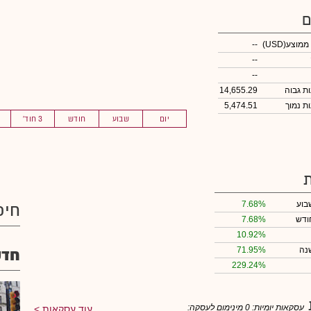
ם
 ממוצע
(USD)
--
--
--
14,655.29
5,474.51
יום
שבוע
חודש
3 חוד'
בוע
7.68%
חיפ
ודש
7.68%
10.92%
נה
71.95%
חדש
229.24%
עסקאות יומיות:
0
מינימום לעסקה:
עוד עסקאות