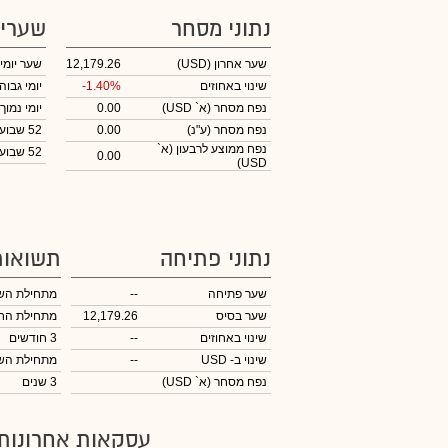
נתוני מסחר
שערי
שער אחרון
(USD)
12,179.26
שער יומי
שינוי באחוזים
-1.40%
יומי גבוה
נפח מסחר
(א` USD)
0.00
יומי נמוך
נפח מסחר
(ע"נ)
0.00
52 שבועות גבוה
נפח ממוצע לרבעון (א`
52 שבועות נמוך
0.00
USD)
נתוני פתיחה
תשואות
שער פתיחה
--
מתחילת הש
שער בסיס
12,179.26
מתחילת הח
שינוי באחוזים
--
3 חודשים
שינוי
ב- USD
--
מתחילת הש
נפח מסחר
(א` USD)
3 שנים
עסקאות אחרונות