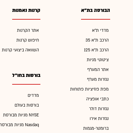
הבורסה בת"א
קרנות נאמנות
מדדי ת"א
אתר הקרנות
הרכב ת"א 35
חיפוש קרנות
הרכב ת"א 125
השוואה ביצועי קרנות
ציטוטי מניות
אתר המעו"ף
בורסות בחו"ל
נגזרות מעו"ף
מפת פוזיציות פתוחות
מדדים
כתבי אופציה
בורסות בעולם
נגזרות דולר
מניות מבורסת NYSE
נגזרות אירו
מניות מבורסת Nasdaq
ברומטר-מגמות