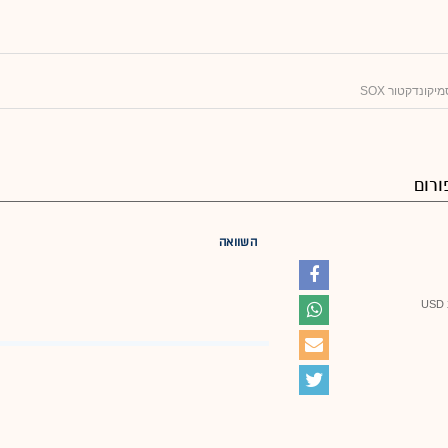
יקונדקטור SOX
ורום
השוואה
U