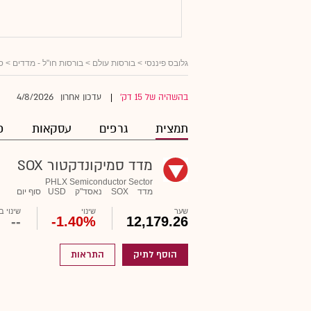
גלובס פיננסי
>
בורסות עולם
>
בורסות חו"ל - מדדים
> סמ
4/8/2026
בהשהיה של 15 דק'
עדכון אחרון
|
תמצית
גרפים
עסקאות
פ
מדד סמיקונדקטור SOX
PHLX Semiconductor Sector
מדד
SOX
נאסד"ק
USD
סוף יום
שער
שינוי
שינוי ב SD
--
-1.40%
12,179.26
הוסף לתיק
התראות