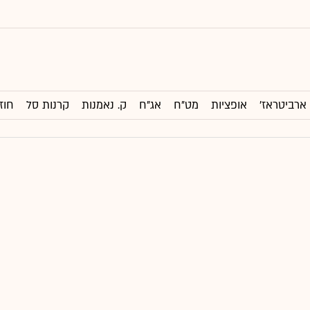
ארביטראז'
אופציות
מט"ח
אג"ח
ק. נאמנות
קרנות סל
חוז