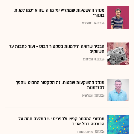
מנהל ההשקעות שממליץ על מניה שהיא "כמו לקנות
בונקר"
04.08.2026
נתנאל אריאל
הבכיר שרואה הזדמנות בסקטור חבוט - ועוד כתבות על
השווקים
01.08.2026
כתבי גלובס
מנהל ההשקעות שבטוח: זה הסקטור החבוט שהפך
להזדמנות
28.07.2026
נתנאל אריאל
מחזורי המסחר קפצו ולג'פריס יש המלצה חמה על
הבורסה בתל אביב
27.07.2026
שירי חביב-ולדהורן