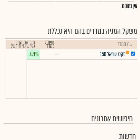
אין נתונים
משקל המניה במדדים בהם היא נכללת
משקל
תשואת המדד
שם המדד
במדד
(% שינוי חודשי)
0.91%
--
זקס ישראל 150
חיפושים אחרונים
חדשות