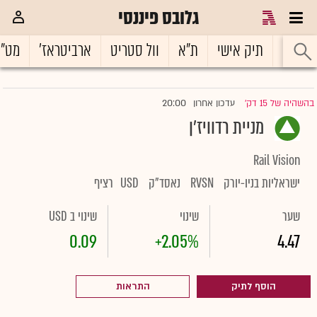
גלובס פיננסי
ראשי
תיק אישי
ת"א
וול סטריט
ארביטראז'
מט"
20:00
בהשהיה של 15 דק'
עדכון אחרון
|
מניית רדוויז'ן
Rail Vision
ישראליות בניו-יורק
RVSN
נאסד"ק
USD
רציף
שער
שינוי
שינוי ב USD
0.09
+2.05%
4.47
הוסף לתיק
התראות