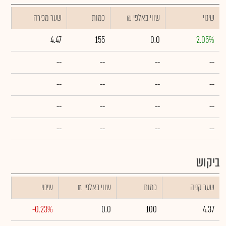
שינוי
₪ שווי באלפי
כמות
שער מכירה
4.47
155
0.0
2.05%
--
--
--
--
--
--
--
--
--
--
--
--
--
--
--
--
ביקוש
שער קניה
כמות
₪ שווי באלפי
שינוי
-0.23%
0.0
100
4.37