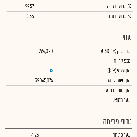
52 שבועות גבוה
29.57
52 שבועות נמוך
3.66
שווי
שווי שוק
(א` USD)
264,020
מכפיל רווח
--
הון עצמי
(א' $)
הון רשום למסחר
59,065,074
הון מונפק ונפרע
שער ממוצע
--
נתוני פתיחה
שער פתיחה
4.26