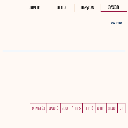
תמצית
עסקאות
פורום
חדשות
השוואה
יום
שבוע
חודש
3 חוד'
6 חוד'
שנה
3 שנים
כל המידע