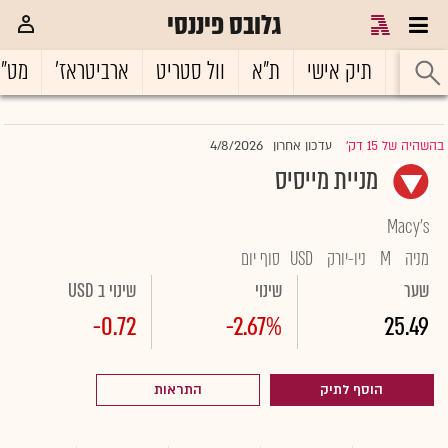
גלובס פיננסי
ראשי
תיק אישי
ת"א
וול סטריט
ארביטראז'
מט"
4/8/2026
בהשהיה של 15 דק'
עדכון אחרון
|
מניית מייסיס
Macy's
מניה
M
ניו-יורק
USD
סוף יום
שער
שינוי
שינוי ב USD
-0.72
-2.67%
25.49
הוסף לתיק
התראות