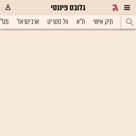
גלובס פיננסי
ראשי
תיק אישי
ת"א
וול סטריט
ארביטראז'
מט"