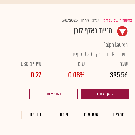
6/8/2026
בהשהיה של 15 דק'
עדכון אחרון
|
מניית ראלף לורן
Ralph Lauren
מניה
RL
ניו-יורק
USD
סוף יום
שער
שינוי
שינוי ב USD
-0.27
-0.08%
395.56
הוסף לתיק
התראות
תמצית
עסקאות
פורום
חדשות