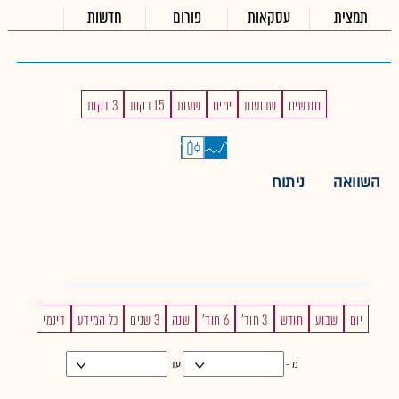
תמצית
עסקאות
פורום
חדשות
חודשים
שבועות
ימים
שעות
15 דקות
3 דקות
השוואה
ניתוח
יום
שבוע
חודש
3 חוד'
6 חוד'
שנה
3 שנים
כל המידע
דינמי
מ -
עד