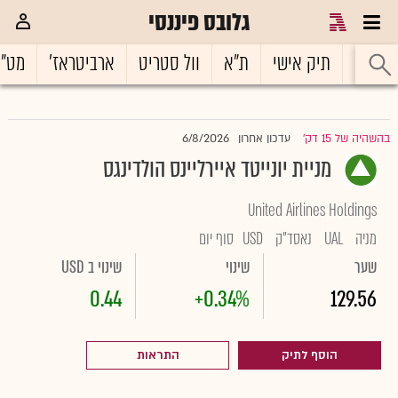
גלובס פיננסי
ראשי
תיק אישי
ת"א
וול סטריט
ארביטראז'
מט"
6/8/2026
בהשהיה של 15 דק'
עדכון אחרון
|
מניית יונייטד איירליינס הולדינגס
United Airlines Holdings
מניה
UAL
נאסד"ק
USD
סוף יום
שער
שינוי
שינוי ב USD
0.44
+0.34%
129.56
הוסף לתיק
התראות