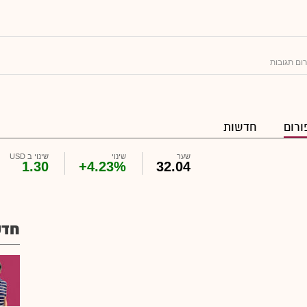
ום תגובות
ורום
חדשות
שער
שינוי
שינוי ב USD
1.30
+4.23%
32.04
חדש