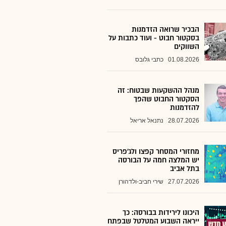
הבכיר שרואה הזדמנות
בסקטור חבוט - ועוד כתבות על
השווקים
01.08.2026
כתבי גלובס
מנהל ההשקעות שבטוח: זה
הסקטור החבוט שהפך
להזדמנות
28.07.2026
נתנאל אריאל
מחזורי המסחר קפצו ולג'פריס
יש המלצה חמה על הבורסה
בתל אביב
27.07.2026
שירי חביב-ולדהורן
היכונו לירידות בבורסה: כך
ייראה השבוע המטלטל שבפתח