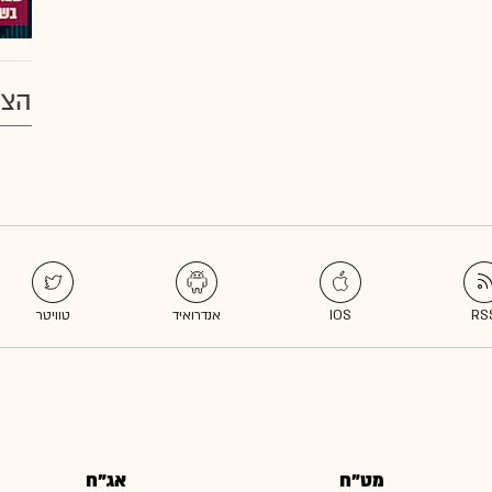
הצע
מט"ח
אג"ח