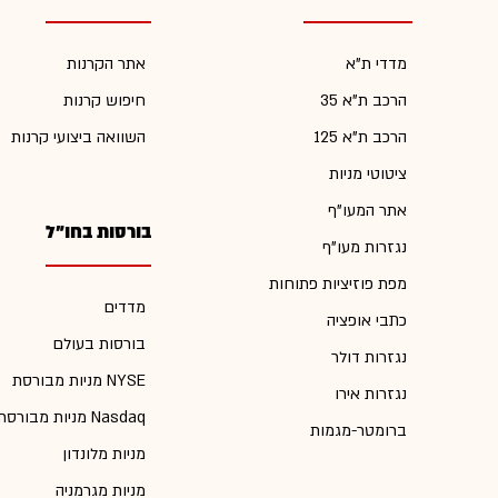
מדדי ת"א
אתר הקרנות
הרכב ת"א 35
חיפוש קרנות
הרכב ת"א 125
השוואה ביצועי קרנות
ציטוטי מניות
אתר המעו"ף
בורסות בחו"ל
נגזרות מעו"ף
מפת פוזיציות פתוחות
מדדים
כתבי אופציה
בורסות בעולם
נגזרות דולר
מניות מבורסת NYSE
נגזרות אירו
מניות מבורסת Nasdaq
ברומטר-מגמות
מניות מלונדון
מניות מגרמניה