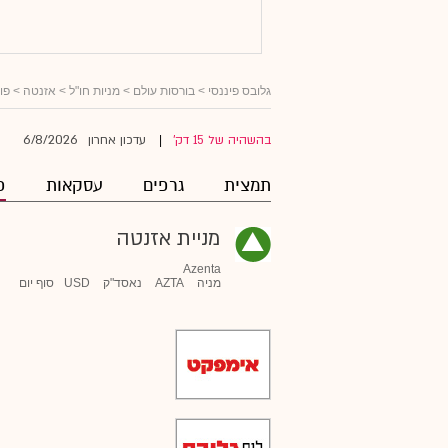
גלובס פיננסי
>
בורסות עולם
>
מניות חו"ל
>
אזנטה
> פור
6/8/2026
בהשהיה של 15 דק'
עדכון אחרון
|
תמצית
גרפים
עסקאות
פ
מניית אזנטה
Azenta
מניה
AZTA
נאסד"ק
USD
סוף יום