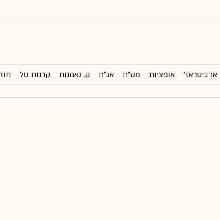
ארביטראז'
אופציות
מט"ח
אג"ח
ק. נאמנות
קרנות סל
חוזי