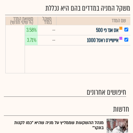
משקל המניה במדדים בהם היא נכללת
משקל
תשואת המדד
שם המדד
במדד
(% שינוי חודשי)
3.58%
--
אס אנד פי 500
3.71%
--
איישיירס ראסל 1000
חיפושים אחרונים
חדשות
מנהל ההשקעות שממליץ על מניה שהיא "כמו לקנות
בונקר"