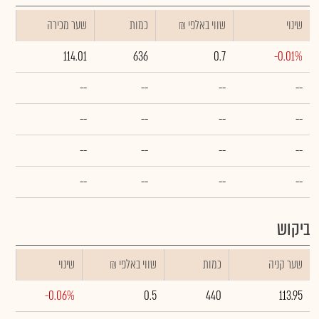
שינוי
₪ שווי באלפי
כמות
שער מכירה
114.01
636
0.7
-0.01%
--
--
--
--
--
--
--
--
--
--
--
--
--
--
--
--
ביקוש
שער קניה
כמות
₪ שווי באלפי
שינוי
-0.06%
0.5
440
113.95