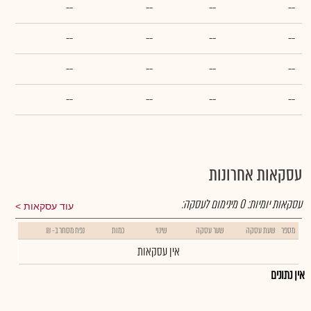
--
--
--
--
--
--
--
--
--
--
--
--
--
--
--
--
עסקאות אחרונות
עסקאות יומיות:
0
מינימום לעסקה:
עוד עסקאות
מספר
שעת עסקה
שער עסקה
שינוי
כמות
נפח מסחר ב- ₪
אין עסקאות
אין נתונים