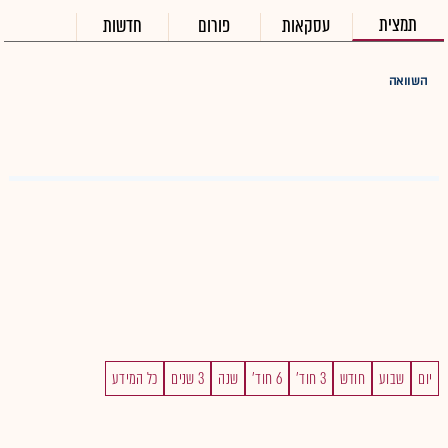
תמצית
עסקאות
פורום
חדשות
השוואה
יום
שבוע
חודש
3 חוד'
6 חוד'
שנה
3 שנים
כל המידע