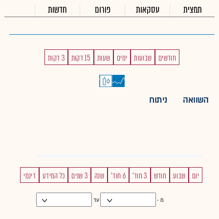
תמצית
עסקאות
פורום
חדשות
חודשים
שבועות
ימים
שעות
15 דקות
3 דקות
השוואה
ניתוח
יום
שבוע
חודש
3 חוד'
6 חוד'
שנה
3 שנים
כל המידע
דינמי
מ -
עד