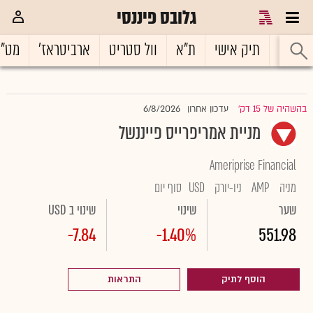
גלובס פיננסי
ראשי
תיק אישי
ת"א
וול סטריט
ארביטראז'
מט"
6/8/2026
בהשהיה של 15 דק'
עדכון אחרון
|
מניית אמריפרייס פייננשל
Ameriprise Financial
מניה
AMP
ניו-יורק
USD
סוף יום
שער
שינוי
שינוי ב USD
-7.84
-1.40%
551.98
הוסף לתיק
התראות