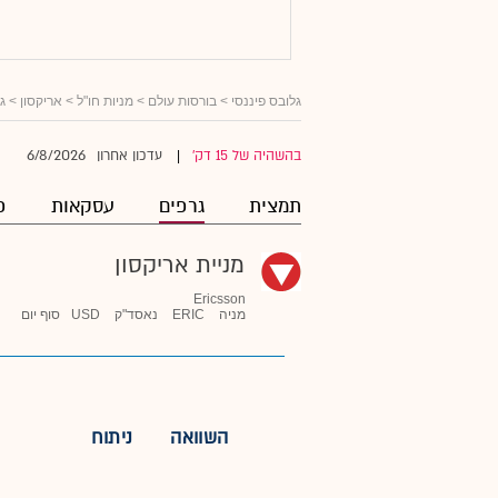
גלובס פיננסי
>
בורסות עולם
>
מניות חו"ל
>
אריקסון
> ג
6/8/2026
בהשהיה של 15 דק'
עדכון אחרון
|
תמצית
גרפים
עסקאות
פ
מניית אריקסון
Ericsson
מניה
ERIC
נאסד"ק
USD
סוף יום
השוואה
ניתוח