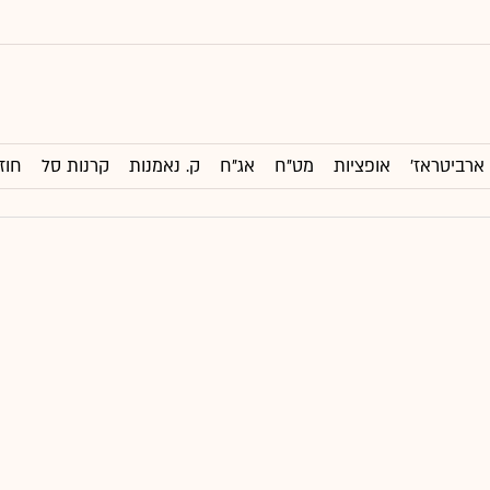
ארביטראז'
אופציות
מט"ח
אג"ח
ק. נאמנות
קרנות סל
חוז