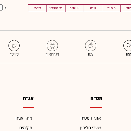
6 חוד'
שנה
3 שנים
כל המידע
דינמי
מ -
מט"ח
אג"ח
אתר המט"ח
אתר אג"ח
שערי חליפין
מק"מים