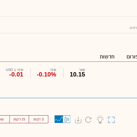
רפים
ורום
חדשות
שער
שינוי
שינוי ב USD
-0.01
-0.10%
10.15
3 דקות
15 דקות
שע