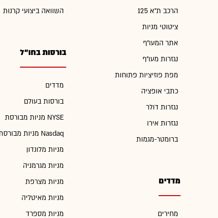
הרכב ת"א 125
השוואה ביצועי קרנות
ציטוטי מניות
אתר המעו"ף
בורסות בחו"ל
נגזרות מעו"ף
מפת פוזיציות פתוחות
מדדים
כתבי אופציה
בורסות בעולם
נגזרות דולר
מניות מבורסת NYSE
נגזרות אירו
מניות מבורסת Nasdaq
ברומטר-מגמות
מניות מלונדון
מניות מגרמניה
מדדים
מניות מצרפת
מניות מאיטליה
מחירים
מניות מספרד