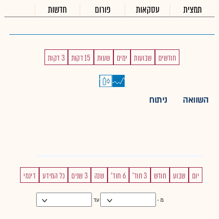
תמצית
עסקאות
פורום
חדשות
חודשים
שבועות
ימים
שעות
15 דקות
3 דקות
השוואה
ניתוח
יום
שבוע
חודש
3 חוד'
6 חוד'
שנה
3 שנים
כל המידע
דינמי
מ -
עד