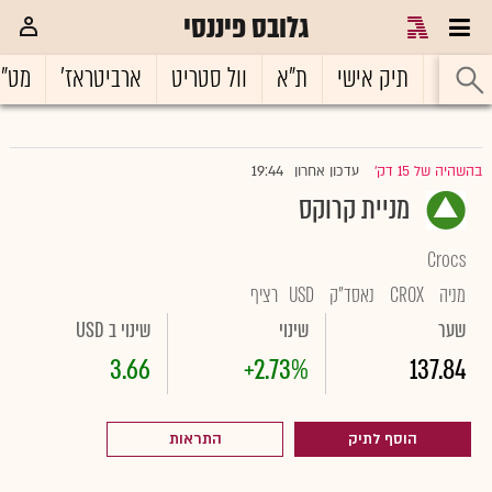
גלובס פיננסי
ראשי
תיק אישי
ת"א
וול סטריט
ארביטראז'
מט"
19:44
בהשהיה של 15 דק'
עדכון אחרון
|
מניית קרוקס
Crocs
מניה
CROX
נאסד"ק
USD
רציף
שער
שינוי
שינוי ב USD
3.66
+2.73%
137.84
הוסף לתיק
התראות