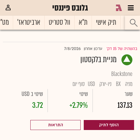
גלובס פיננסי
ראשי
תיק אישי
ת"א
וול סטריט
ארביטראז'
מט"
7/8/2026
בהשהיה של 15 דק'
עדכון אחרון
|
מניית בלקסטון
Blackstone
מניה
BX
ניו-יורק
USD
סוף יום
שער
שינוי
שינוי ב USD
3.72
+2.79%
137.13
הוסף לתיק
התראות