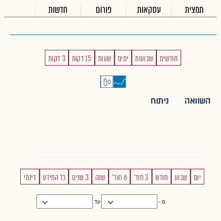
תמצית
עסקאות
פורום
חדשות
חודשים
שבועות
ימים
שעות
15 דקות
3 דקות
השוואה
ניתוח
יום
שבוע
חודש
3 חוד'
6 חוד'
שנה
3 שנים
כל המידע
דינמי
מ -
עד