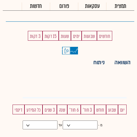
תמצית
עסקאות
פורום
חדשות
חודשים
שבועות
ימים
שעות
15 דקות
3 דקות
השוואה
ניתוח
יום
שבוע
חודש
3 חוד'
6 חוד'
שנה
3 שנים
כל המידע
דינמי
מ -
עד