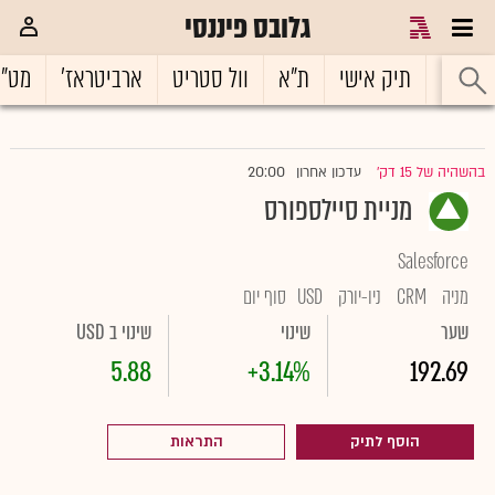
גלובס פיננסי
ראשי
תיק אישי
ת"א
וול סטריט
ארביטראז'
מט"
20:00
בהשהיה של 15 דק'
עדכון אחרון
|
מניית סיילספורס
Salesforce
מניה
CRM
ניו-יורק
USD
סוף יום
שער
שינוי
שינוי ב USD
5.88
+3.14%
192.69
הוסף לתיק
התראות