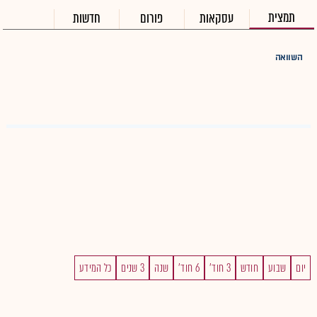
תמצית
עסקאות
פורום
חדשות
השוואה
יום
שבוע
חודש
3 חוד'
6 חוד'
שנה
3 שנים
כל המידע