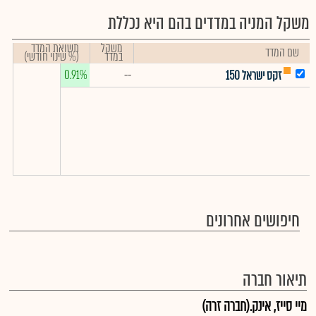
משקל המניה במדדים בהם היא נכללת
משקל
תשואת המדד
שם המדד
במדד
(% שינוי חודשי)
0.91%
--
זקס ישראל 150
חיפושים אחרונים
תיאור חברה
מיי סייז, אינק.(חברה זרה)