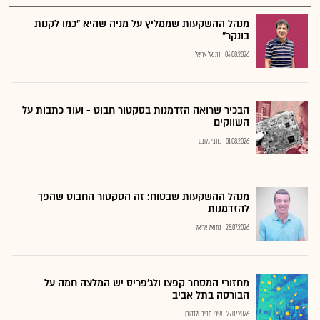
מנהל ההשקעות שממליץ על מניה שהיא "כמו לקנות
בונקר"
04.08.2026
נתנאל אריאל
הבכיר שרואה הזדמנות בסקטור חבוט - ועוד כתבות על
השווקים
01.08.2026
כתבי גלובס
מנהל ההשקעות שבטוח: זה הסקטור החבוט שהפך
להזדמנות
28.07.2026
נתנאל אריאל
מחזורי המסחר קפצו ולג'פריס יש המלצה חמה על
הבורסה בתל אביב
27.07.2026
שירי חביב-ולדהורן