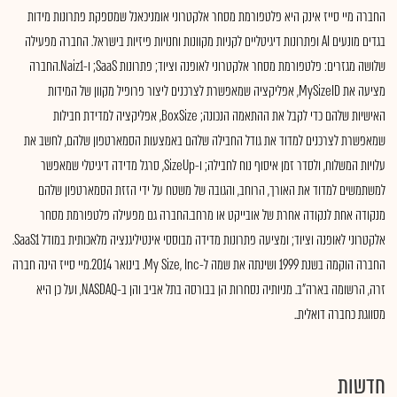
החברה מיי סייז אינק היא פלטפורמת מסחר אלקטרוני אומניכאנל שמספקת פתרונות מידות
בגדים מונעים AI ופתרונות דיגיטליים לקניות מקוונות וחנויות פיזיות בישראל. החברה מפעילה
שלושה מגזרים: פלטפורמת מסחר אלקטרוני לאופנה וציוד; פתרונות SaaS; ו-Naiz1.החברה
מציעה את MySizeID, אפליקציה שמאפשרת לצרכנים ליצור פרופיל מקוון של המידות
האישיות שלהם כדי לקבל את ההתאמה הנכונה; BoxSize, אפליקציה למדידת חבילות
שמאפשרת לצרכנים למדוד את גודל החבילה שלהם באמצעות הסמארטפון שלהם, לחשב את
עלויות המשלוח, ולסדר זמן איסוף נוח לחבילה; ו-SizeUp, סרגל מדידה דיגיטלי שמאפשר
למשתמשים למדוד את האורך, הרוחב, והגובה של משטח על ידי הזזת הסמארטפון שלהם
מנקודה אחת לנקודה אחרת של אובייקט או מרחב.החברה גם מפעילה פלטפורמת מסחר
אלקטרוני לאופנה וציוד; ומציעה פתרונות מדידה מבוססי אינטיליגנציה מלאכותית במודל SaaS1.
החברה הוקמה בשנת 1999 ושינתה את שמה ל-My Size, Inc. בינואר 2014.מיי סייז הינה חברה
זרה, הרשומה בארה"ב. מניותיה נסחרות הן בבורסה בתל אביב והן ב-NASDAQ, ועל כן היא
מסווגת כחברה דואלית..
חדשות