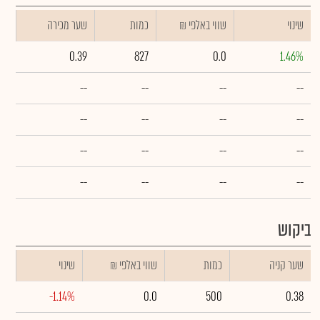
שינוי
₪ שווי באלפי
כמות
שער מכירה
0.39
827
0.0
1.46%
--
--
--
--
--
--
--
--
--
--
--
--
--
--
--
--
ביקוש
שער קניה
כמות
₪ שווי באלפי
שינוי
-1.14%
0.0
500
0.38