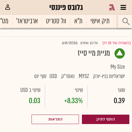
גלובס פיננסי
ראשי
תיק אישי
ת"א
וול סטריט
ארביטראז'
מט"
6/8/2026
בהשהיה של 15 דק'
עדכון אחרון
|
מניית מיי סייז
My Size
ישראליות בניו-יורק
MYSZ
נאסד"ק
USD
סוף יום
שער
שינוי
שינוי ב USD
0.03
+8.33%
0.39
הוסף לתיק
התראות