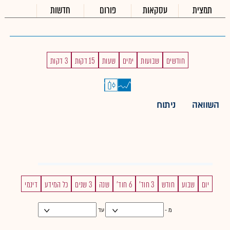
תמצית
עסקאות
פורום
חדשות
חודשים
שבועות
ימים
שעות
15 דקות
3 דקות
השוואה
ניתוח
יום
שבוע
חודש
3 חוד'
6 חוד'
שנה
3 שנים
כל המידע
דינמי
מ -
עד