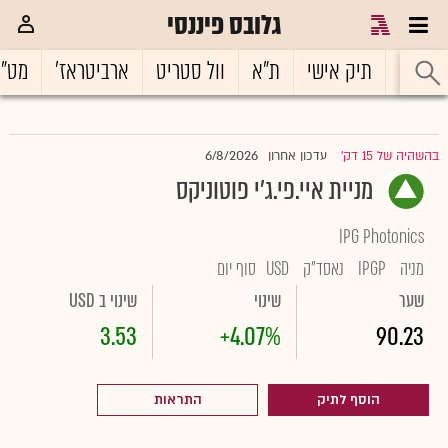
גלובס פיננסי
ראשי
תיק אישי
ת"א
וול סטריט
ארביטראז'
מט"
6/8/2026
בהשהיה של 15 דק'
עדכון אחרון
|
מניית איי.פי.ג'י פוטוניקס
IPG Photonics
מניה
IPGP
נאסד"ק
USD
סוף יום
שער
שינוי
שינוי ב USD
3.53
+4.07%
90.23
הוסף לתיק
התראות