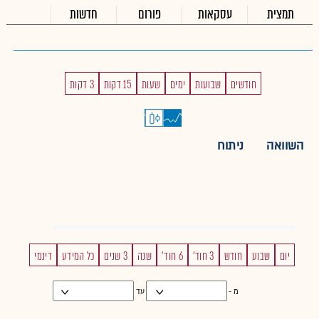
תמצית
עסקאות
פורום
חדשות
חודשים
שבועות
ימים
שעות
15 דקות
3 דקות
השוואה
ניתוח
יום
שבוע
חודש
3 חוד'
6 חוד'
שנה
3 שנים
כל המידע
דינמי
מ -
עד