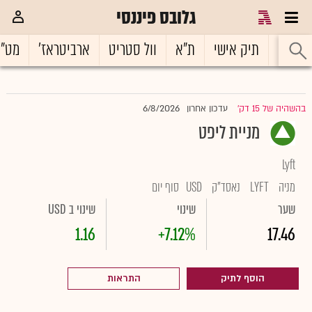
גלובס פיננסי
ראשי
תיק אישי
ת"א
וול סטריט
ארביטראז'
מט"
6/8/2026
בהשהיה של 15 דק'
עדכון אחרון
|
מניית ליפט
Lyft
מניה
LYFT
נאסד"ק
USD
סוף יום
שער
שינוי
שינוי ב USD
1.16
+7.12%
17.46
הוסף לתיק
התראות