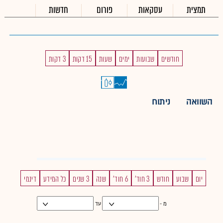
תמצית
עסקאות
פורום
חדשות
חודשים
שבועות
ימים
שעות
15 דקות
3 דקות
השוואה
ניתוח
יום
שבוע
חודש
3 חוד'
6 חוד'
שנה
3 שנים
כל המידע
דינמי
מ -
עד