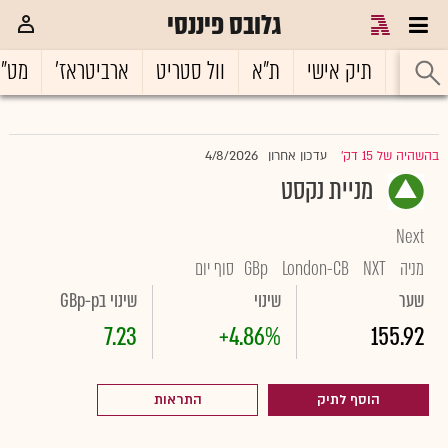
גלובס פיננסי
ראשי
תיק אישי
ת"א
וול סטריט
ארביטראז'
מט"
4/8/2026
בהשהיה של 15 דק'
עדכון אחרון
|
מניית נקסט
Next
מניה
NXT
London-CB
GBp
סוף יום
שער
שינוי
שינוי בGBp-p
7.23
+4.86%
155.92
הוסף לתיק
התראות