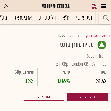
גלובס פיננסי
ראשי
תיק אישי
ת"א
וול סטריט
ארביטראז'
מט"
15:29
בהשהיה של 15 דק'
עדכון אחרון
|
מניית סוורן טרנט
Severn Trent
מניה
SVT
London-CB
GBp
רציף
שער
שינוי
שינוי בGBp-p
0.33
+1.06%
31.42
הוסף לתיק
התראות