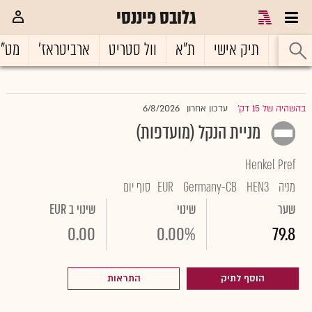
גלובס פיננסי
ראשי
תיק אישי
ת"א
וול סטריט
ארביטראז'
מט"
6/8/2026
בהשהיה של 15 דק'
עדכון אחרון
|
מניית הנקל (מועדפות)
Henkel Pref
מניה
HEN3
Germany-CB
EUR
סוף יום
שער
שינוי
שינוי ב EUR
0.00
0.00%
79.8
הוסף לתיק
התראות