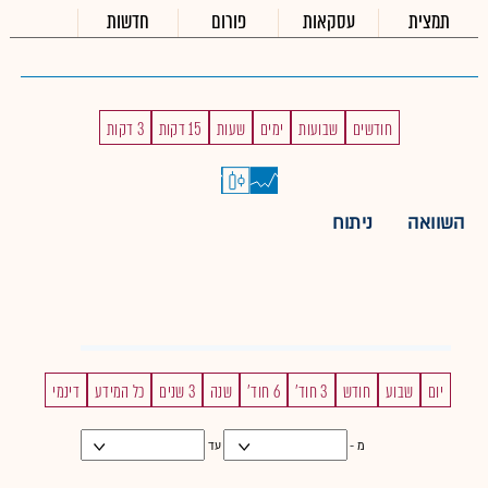
תמצית
עסקאות
פורום
חדשות
חודשים
שבועות
ימים
שעות
15 דקות
3 דקות
השוואה
ניתוח
יום
שבוע
חודש
3 חוד'
6 חוד'
שנה
3 שנים
כל המידע
דינמי
מ -
עד