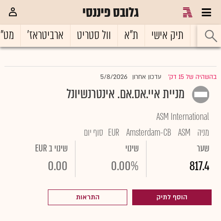
גלובס פיננסי
ראשי
תיק אישי
ת"א
וול סטריט
ארביטראז'
מט"
5/8/2026
בהשהיה של 15 דק'
עדכון אחרון
|
מניית איי.אס.אם. אינטרנשיונל
ASM International
מניה
ASM
Amsterdam-CB
EUR
סוף יום
שער
שינוי
שינוי ב EUR
0.00
0.00%
817.4
הוסף לתיק
התראות