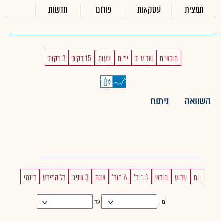
תמצית
עסקאות
פורום
חדשות
חודשים
שבועות
ימים
שעות
15 דקות
3 דקות
השוואה
ניתוח
יום
שבוע
חודש
3 חוד'
6 חוד'
שנה
3 שנים
כל המידע
דינמי
מ -
עד