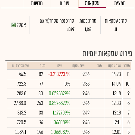
עסקאות
תמצית
פורום
חדשות
סה"כ עסקאות
סה"כ כמות
סה"כ נפח מסחר
(א' ₪)
אקסל
10.97
1,163
11
פירוט עסקאות יומיות
מספר
שעת עסקה
מצב
שער עסקה
שינוי
כמות
נפח מסחר ב- ₪
767.5
82
-0.2132237%
9.36
14:23
11
722.3
77
0%
9.38
14:04
10
283.8
30
0.8528829%
9.46
13:18
9
2,488.0
263
0.8528829%
9.46
12:33
8
313.2
33
1.172709%
9.49
12:18
7
720.5
76
1.066089%
9.48
12:11
6
1,384.1
146
1.066089%
9.48
12:01
5