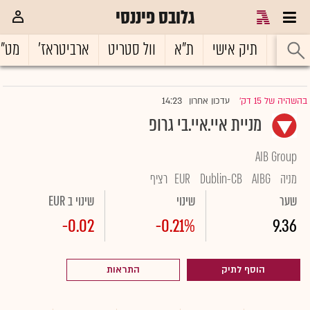
גלובס פיננסי
ראשי
תיק אישי
ת"א
וול סטריט
ארביטראז'
מט"
14:23
בהשהיה של 15 דק'
עדכון אחרון
|
מניית איי.איי.בי גרופ
AIB Group
מניה
AIBG
Dublin-CB
EUR
רציף
שער
שינוי
שינוי ב EUR
-0.02
-0.21%
9.36
הוסף לתיק
התראות