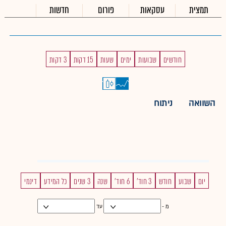
תמצית
עסקאות
פורום
חדשות
חודשים
שבועות
ימים
שעות
15 דקות
3 דקות
השוואה
ניתוח
יום
שבוע
חודש
3 חוד'
6 חוד'
שנה
3 שנים
כל המידע
דינמי
מ -
עד