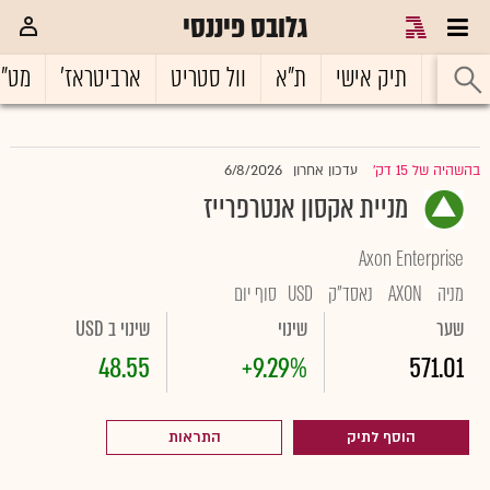
גלובס פיננסי
ראשי
תיק אישי
ת"א
וול סטריט
ארביטראז'
מט"
6/8/2026
בהשהיה של 15 דק'
עדכון אחרון
|
מניית אקסון אנטרפרייז
Axon Enterprise
מניה
AXON
נאסד"ק
USD
סוף יום
שער
שינוי
שינוי ב USD
48.55
+9.29%
571.01
הוסף לתיק
התראות