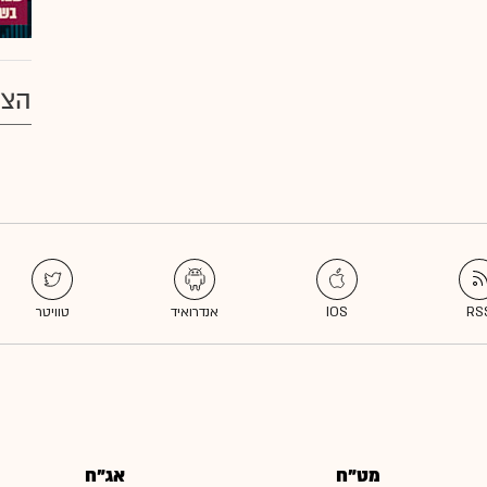
הצע
מט"ח
אג"ח