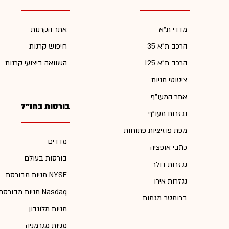
מדדי ת"א
אתר הקרנות
הרכב ת"א 35
חיפוש קרנות
הרכב ת"א 125
השוואה ביצועי קרנות
ציטוטי מניות
אתר המעו"ף
בורסות בחו"ל
נגזרות מעו"ף
מפת פוזיציות פתוחות
מדדים
כתבי אופציה
בורסות בעולם
נגזרות דולר
מניות מבורסת NYSE
נגזרות אירו
מניות מבורסת Nasdaq
ברומטר-מגמות
מניות מלונדון
מניות מגרמניה