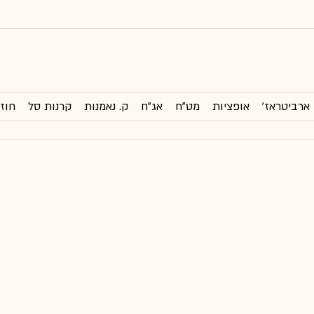
ארביטראז'
אופציות
מט"ח
אג"ח
ק. נאמנות
קרנות סל
חוזי