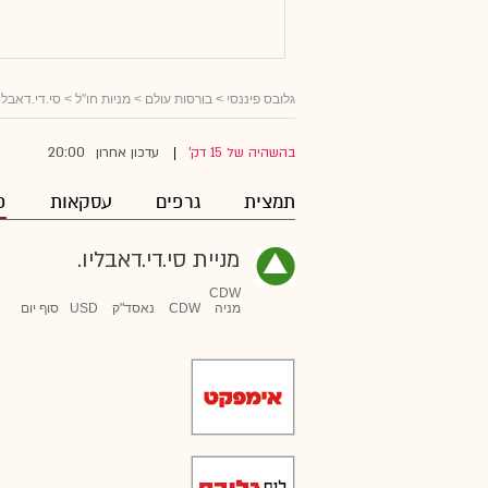
גלובס פיננסי
>
בורסות עולם
>
מניות חו"ל
>
סי.די.דאבליו
20:00
בהשהיה של 15 דק'
עדכון אחרון
|
תמצית
גרפים
עסקאות
פ
מניית סי.די.דאבליו.
CDW
מניה
CDW
נאסד"ק
USD
סוף יום