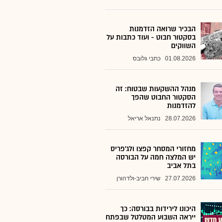
הבכיר שרואה הזדמנות
בסקטור חבוט - ועוד כתבות על
השווקים
01.08.2026
כתבי גלובס
מנהל ההשקעות שבטוח: זה
הסקטור החבוט שהפך
להזדמנות
28.07.2026
נתנאל אריאל
מחזורי המסחר קפצו ולג'פריס
יש המלצה חמה על הבורסה
בתל אביב
27.07.2026
שירי חביב-ולדהורן
היכונו לירידות בבורסה: כך
ייראה השבוע המטלטל שבפתח