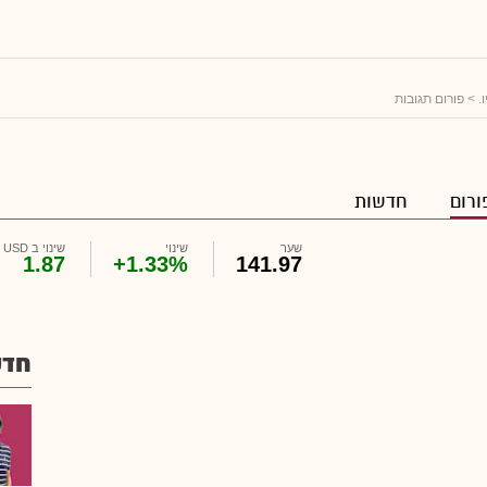
.
> פורום תגובות
ורום
חדשות
שער
שינוי
שינוי ב USD
1.87
+1.33%
141.97
חדש