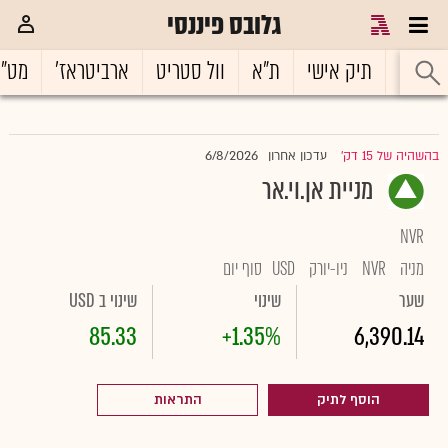
גלובס פיננסי
ראשי
תיק אישי
ת"א
וול סטריט
ארביטראז'
מט"
6/8/2026
בהשהיה של 15 דק'
עדכון אחרון
|
מניית אן.וי.אר
NVR
מניה
NVR
ניו-יורק
USD
סוף יום
שער
שינוי
שינוי ב USD
85.33
+1.35%
6,390.14
הוסף לתיק
התראות