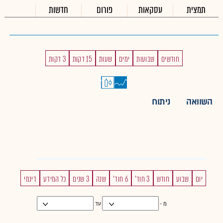
תמצית
עסקאות
פורום
חדשות
חודשים
שבועות
ימים
שעות
15 דקות
3 דקות
השוואה
ניתוח
יום
שבוע
חודש
3 חוד'
6 חוד'
שנה
3 שנים
כל המידע
דינמי
מ -
עד