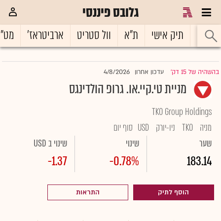
גלובס פיננסי
ראשי
תיק אישי
ת"א
וול סטריט
ארביטראז'
מט"
4/8/2026
בהשהיה של 15 דק'
עדכון אחרון
|
מניית טי.קיי.או. גרופ הולדינגס
TKO Group Holdings
מניה
TKO
ניו-יורק
USD
סוף יום
שער
שינוי
שינוי ב USD
-1.37
-0.78%
183.14
הוסף לתיק
התראות