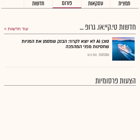
פורום
תמצית
עסקאות
חדשות
חדשות טי.קיי.או. גרופ ...
עוד חדשות
סוכן AI לא יוצא לקרוז: הבנק שמסמן את המניות
שחסינות מפני המהפכה
23.07.2026
בועז בן נון
הצעות פרסומיות