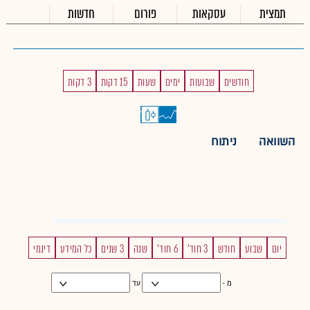
תמצית
עסקאות
פורום
חדשות
חודשים
שבועות
ימים
שעות
15 דקות
3 דקות
השוואה
ניתוח
יום
שבוע
חודש
3 חוד'
6 חוד'
שנה
3 שנים
כל המידע
דינמי
מ -
עד