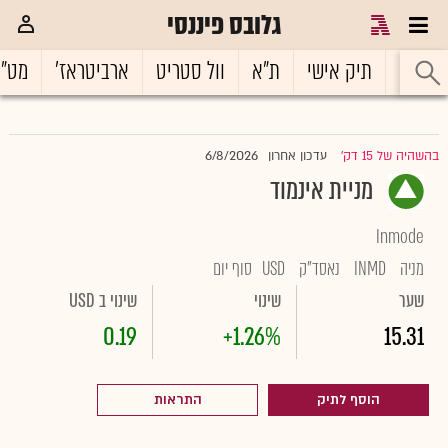
גלובס פיננסי
ראשי
תיק אישי
ת"א
וול סטריט
ארביטראז'
מט"
6/8/2026
בהשהיה של 15 דק'
עדכון אחרון
|
מניית אינמוד
Inmode
מניה
INMD
נאסד"ק
USD
סוף יום
שער
שינוי
שינוי ב USD
0.19
+1.26%
15.31
הוסף לתיק
התראות